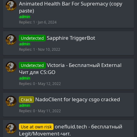
k
Animated Health Bar For Supremacy (copy
y
paste)
admin
Replies
1
Jan 6, 2024
Sapphire TriggerBot
Undetected
admin
Replies
1
Nov 10, 2022
Victoria - Бесплатный External
Undetected
Чит для CS:GO
admin
Replies
0
May 12, 2022
NadoClient for legacy csgo cracked
Crack
admin
Replies
0
May 11, 2022
onefluid.tech - бесплатный
Use at own risk
Legit/Movement-чит.