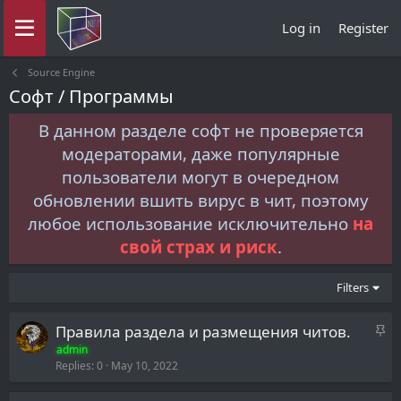
Log in
Register
Source Engine
Софт / Программы
В данном разделе софт не проверяется
модераторами, даже популярные
пользователи могут в очередном
обновлении вшить вирус в чит, поэтому
любое использование исключительно
на
свой страх и риск
.
Filters
S
Правила раздела и размещения читов.
t
admin
Replies
0
May 10, 2022
i
c