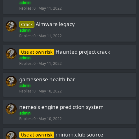
admin
Replies
0
May 11, 2022
Aimware legacy
Crack
admin
Replies
0
May 11, 2022
Haunted project crack
Use at own risk
admin
Replies
0
May 11, 2022
gamesense health bar
admin
Replies
0
May 10, 2022
nemesis engine prediction system
admin
Replies
0
May 10, 2022
mirium.club source
Use at own risk