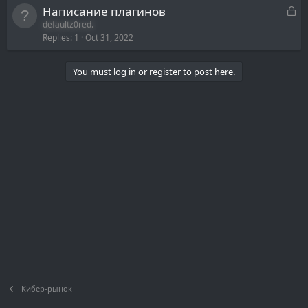
L
Написание плагинов
o
defaultz0red.
Replies
1
Oct 31, 2022
c
k
e
You must log in or register to post here.
d
Кибер-рынок