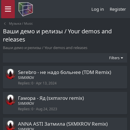
Log in
Register
Музыка / Music
Ваши демо и релизы / Your demos and
releases
Ваши демо и релизы / Your demos and releases
Filters
Serebro - не надо больнее (TDM Remix)
SXMXROV
Replies
0
Apr 13, 2024
Гамора - Яд (sxmxrov remix)
SXMXROV
Replies
0
Aug 24, 2023
ANNA ASTI Затмила (SXMXROV Remix)
SXMXROV