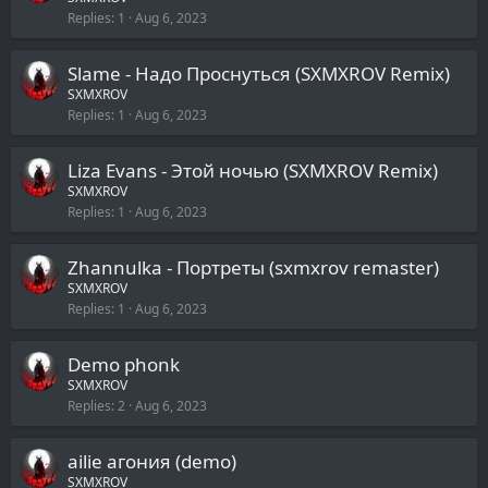
Replies
1
Aug 6, 2023
Slame - Надо Проснуться (SXMXROV Remix)
SXMXROV
Replies
1
Aug 6, 2023
Liza Evans - Этой ночью (SXMXROV Remix)
SXMXROV
Replies
1
Aug 6, 2023
Zhannulka - Портреты (sxmxrov remaster)
SXMXROV
Replies
1
Aug 6, 2023
Demo phonk
SXMXROV
Replies
2
Aug 6, 2023
ailie агония (demo)
SXMXROV