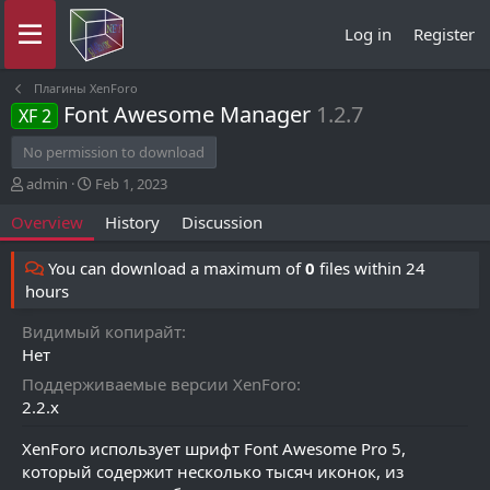
Log in
Register
Плагины XenForo
Font Awesome Manager
1.2.7
XF 2
No permission to download
A
C
admin
Feb 1, 2023
u
r
Overview
History
Discussion
t
e
h
a
o
t
You can download a maximum of
0
files within 24
r
i
hours
o
n
Видимый копирайт
d
Нет
a
t
Поддерживаемые версии XenForo
e
2.2.x
XenForo использует шрифт Font Awesome Pro 5,
который содержит несколько тысяч иконок, из