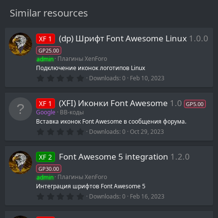
Similar resources
Информация по установке и настройке доступна в
FAQ.
(dp) Шрифт Font Awesome Linux
1.0.0
XF 1
GP25.00
admin
Плагины XenForo
Подключение иконок логотипов Linux
0
Downloads
0
Feb 10, 2023
.
0
0
(XFI) Иконки Font Awesome
1.0
XF 1
s
GP5.00
t
Google
BB-коды
a
Вставка иконок Font Awesome в сообщения форума.
r
0
(
Downloads
0
Oct 29, 2023
.
s
0
)
0
Font Awesome 5 integration
1.2.0
XF 2
s
t
GP30.00
a
admin
Плагины XenForo
r
(
Интеграция шрифтов Font Awesome 5
s
0
Downloads
0
Feb 16, 2023
)
.
0
0