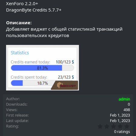
XenForo 2.2.0+
DragonByte Credits 5.7.7+
Описание:
Добавляет виджет с общей статистикой транзакций
пользовательских кредитов
Author
admin
Downloads
0
Views
498
First release
Feb 1, 2023
Last update
Feb 1, 2023
0
Rating
.
0 ratings
0