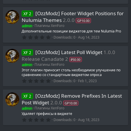
)
.
0
0
[OzzModz] Footer Widget Positions for
XF 2
s
t
Nulumia Themes
2.0.0
GP10.00
a
admin
Плагины XenForo
r
(
Дополнительные позиции виджетов для тем Nulumia Pro
s
0
Downloads
0
Aug 14, 2023
)
.
0
0
[OzzModz] Latest Poll Widget
1.0.0
XF 2
s
t
Release Canadate 2
₽50.00
a
admin
Плагины XenForo
r
(
Этот плагин приносит столь необходимое улучшение по
s
сравнению со стандартным виджетом опроса
)
0
Downloads
0
Feb 1, 2023
.
0
0
[OzzModz] Remove Prefixes In Latest
XF 2
s
t
Post Widget
2.0.0
GP10.00
a
admin
Плагины XenForo
r
(
Удаляет префиксы в виджете
s
0
Downloads
0
Aug 18, 2023
)
.
0