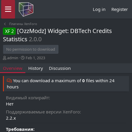
Log in
Register
Плагины XenForo
[OzzModz] Widget: DBTech Credits
XF 2
Statistics
2.0.0
No permission to download
A
C
admin
Feb 1, 2023
u
r
Overview
History
Discussion
t
e
h
a
o
t
You can download a maximum of
0
files within 24
r
i
hours
o
n
Видимый копирайт
d
Нет
a
t
Поддерживаемые версии XenForo
e
2.2.x
Требования: