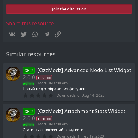
0
s
Join the discussion
t
a
r
Share this resource
(
s
Vkontakte
Twitter
WhatsApp
Telegram
Link
)
Similar resources
[OzzModz] Advanced Node List Widget
XF 2
2.0.0
GP25.00
admin
Плагины XenForo
Новый вид отображения форумов.
0
Downloads
0
Aug 14, 2023
.
0
0
[OzzModz] Attachment Stats Widget
XF 2
s
t
2.0.0
GP10.00
a
admin
Плагины XenForo
r
(
Статистика вложений в виджете
s
0
Downloads
1
Feb 19, 2023