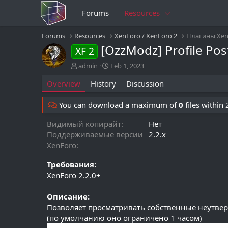
Forums
Resources
Forums
Resources
XenForo / XenForo 2
Плагины Xen
[OzzModz] Profile P
XF 2
A
C
admin
Feb 1, 2023
u
r
Overview
History
Discussion
t
e
h
a
o
t
You can download a maximum of
0
files within
r
i
o
Видимый копирайт
Нет
n
Поддерживаемые версии
2.2.x
d
XenForo
a
t
Требования:
e
XenForo 2.2.0+
Описание:
Позволяет просматривать собственные неутве
(по умолчанию оно ограничено 1 часом)