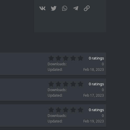
(
s
Vkontakte
Twitter
WhatsApp
Telegram
Link
)
0
0 ratings
.
Downloads
0
0
Updated
Feb 18, 2023
0
s
0
t
0 ratings
.
a
Downloads
0
0
r
Updated
Feb 17, 2023
0
(
s
s
0
t
)
0 ratings
.
a
Downloads
0
0
r
Updated
Feb 19, 2023
0
(