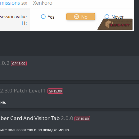
.0.2
GP15.00
2.3.0 Patch Level 1
GP15.00
не.
ber Card And Visitor Tab
2.0.0
GP10.00
чке пользователя и во вкладке меню.