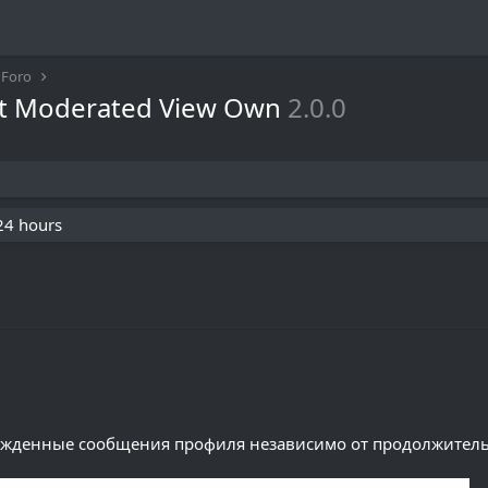
Foro
ost Moderated View Own
2.0.0
 24 hours
ржденные сообщения профиля независимо от продолжитель