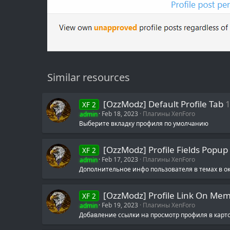
Similar resources
[OzzModz] Default Profile Tab
1
XF 2
admin
Feb 18, 2023
Плагины XenForo
Выберите вкладку профиля по умолчанию
[OzzModz] Profile Fields Popup
XF 2
admin
Feb 17, 2023
Плагины XenForo
Дополнительное инфо пользователя в темах в ок
[OzzModz] Profile Link On Mem
XF 2
admin
Feb 19, 2023
Плагины XenForo
Добавление ссылки на просмотр профиля в карто