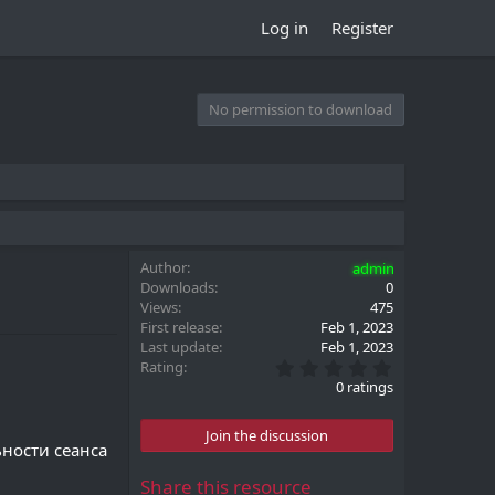
Log in
Register
No permission to download
Author
admin
Downloads
0
Views
475
First release
Feb 1, 2023
Last update
Feb 1, 2023
0
Rating
.
0 ratings
0
0
s
Join the discussion
t
ности сеанса
a
r
Share this resource