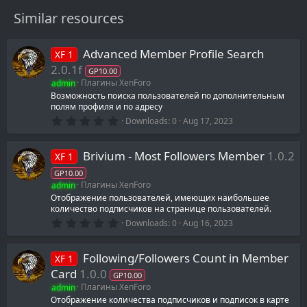
Similar resources
Advanced Member Profile Search
XF 1
2.0.1f
GP10.00
admin
Плагины XenForo
Возможность поиска пользователей по дополнительным
полям профиля и по адресу
0
Downloads
0
Aug 17, 2023
.
0
0
Brivium - Most Followers Member
1.0.2
XF 1
s
t
GP10.00
a
admin
Плагины XenForo
r
(
Отображение пользователей, имеющих наибольшее
s
количество подписчиков на странице пользователей.
)
0
Downloads
0
Aug 16, 2023
.
0
0
Following/Followers Count in Member
XF 1
s
t
Card
1.0.0
GP10.00
a
admin
Плагины XenForo
r
(
Отображение количества подписчиков и подписок в карте