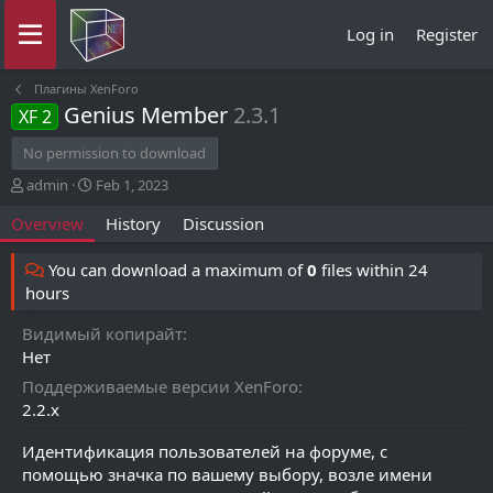
Log in
Register
Плагины XenForo
Genius Member
2.3.1
XF 2
No permission to download
A
C
admin
Feb 1, 2023
u
r
Overview
History
Discussion
t
e
h
a
o
t
You can download a maximum of
0
files within 24
r
i
hours
o
n
Видимый копирайт
d
Нет
a
t
Поддерживаемые версии XenForo
e
2.2.x
Идентификация пользователей на форуме, с
помощью значка по вашему выбору, возле имени