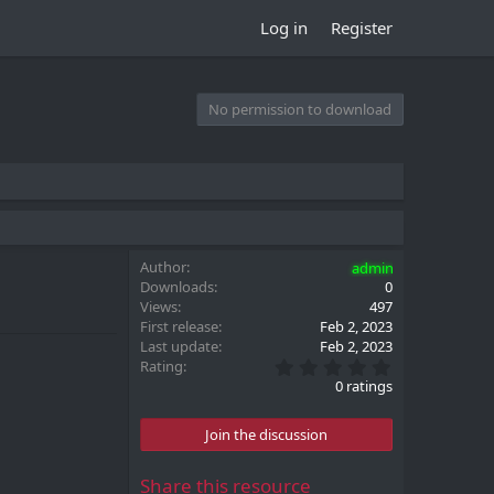
Log in
Register
No permission to download
Author
admin
Downloads
0
Views
497
First release
Feb 2, 2023
Last update
Feb 2, 2023
0
Rating
.
0 ratings
0
0
s
Join the discussion
t
a
r
Share this resource