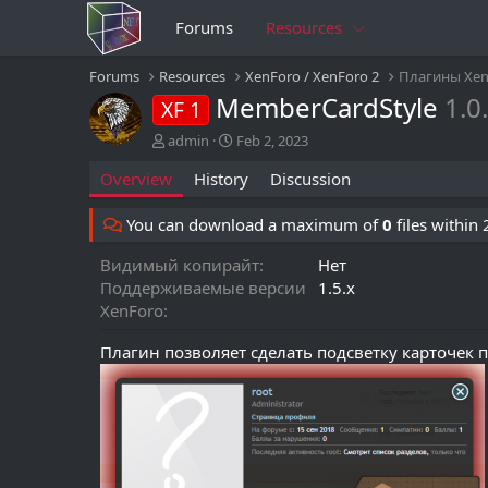
Forums
Resources
Forums
Resources
XenForo / XenForo 2
Плагины Xen
MemberCardStyle
1.0
XF 1
A
C
admin
Feb 2, 2023
u
r
Overview
History
Discussion
t
e
h
a
o
t
You can download a maximum of
0
files within
r
i
o
Видимый копирайт
Нет
n
Поддерживаемые версии
1.5.x
d
XenForo
a
t
Плагин позволяет сделать подсветку карточек 
e