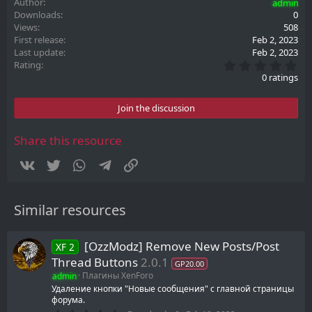
Author
admin
Downloads
0
Views
508
First release
Feb 2, 2023
Last update
Feb 2, 2023
0
Rating
.
0 ratings
0
0
s
Join the discussion
t
a
r
Share this resource
(
s
Vkontakte
Twitter
WhatsApp
Telegram
Link
)
Similar resources
[OzzModz] Remove New Posts/Post
XF 2
Thread Buttons
2.0.1
GP20.00
admin
Плагины XenForo
Удаление кнопки "Новые сообщения" с главной страницы
форума.