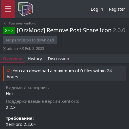
Log in
Register
Плагины XenForo
[OzzModz] Remove Post Share Icon
2.0.0
XF 2
No permission to download
A
C
admin
Feb 2, 2023
u
r
Overview
History
Discussion
t
e
h
a
o
t
You can download a maximum of
0
files within 24
r
i
hours
o
n
Видимый копирайт
d
Нет
a
t
Поддерживаемые версии XenForo
e
2.2.x
Требования:
XenForo 2.2.0+