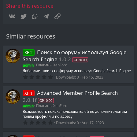
r
Share this resource
(
s
Vkontakte
Twitter
WhatsApp
Telegram
Link
)
Similar resources
Поиск по форуму используя Google
XF 2
Search Engine
1.0.2
GP20.00
admin
Плагины XenForo
Добавляет поиск по форуму используя Google Search Engine
0
Downloads
0
Feb 15, 2023
.
0
0
Advanced Member Profile Search
XF 1
s
t
2.0.1f
GP10.00
a
admin
Плагины XenForo
r
(
Возможность поиска пользователей по дополнительным
s
полям профиля и по адресу
)
0
Downloads
0
Aug 17, 2023
.
0
0