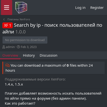
Log in
Register
Плагины XenForo
Search by ip - поиск пользователей по
XF 1
айпи
1.0.0
No permission to download
A
C
admin
Feb 3, 2023
u
r
Overview
History
Discussion
t
e
h
a
o
t
You can download a maximum of
0
files within 24
r
i
hours
o
n
Поддерживаемые версии XenForo
d
1.4.x
1.5.x
a
t
Плагин добавляет возможность искать пользователей
e
по айпи прямо на форуме (без админ панели).
Как это работает?