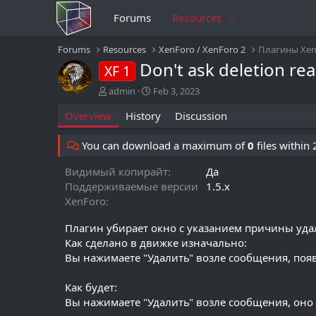
Forums
Resources
Forums
Resources
XenForo / XenForo 2
Плагины Xen
Don't ask deletion r
XF 1
A
C
admin
Feb 3, 2023
u
r
Overview
History
Discussion
t
e
h
a
o
t
You can download a maximum of
0
files within
r
i
o
Видимый копирайт
Да
n
Поддерживаемые версии
1.5.x
d
XenForo
a
t
Плагин убирает окно с указанием причины уда
e
Как сделано в движке изначально:
Вы нажимаете "Удалить" возле сообщения, поя
Как будет:
Вы нажимаете "Удалить" возле сообщения, оно 