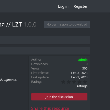
Log in
Register
я // LZT
1.0.0
No permission to download
Author
admin
Downloads
0
Views
505
First release
Feb 3, 2023
Last update
Feb 3, 2023
ообщения.
0
Rating
.
0 ratings
0
0
s
Join the discussion
t
a
r
Share this resource