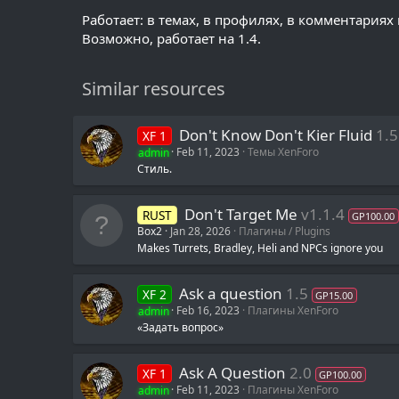
Работает: в темах, в профилях, в комментариях 
Возможно, работает на 1.4.
Similar resources
Don't Know Don't Kier Fluid
1.5
XF 1
admin
Feb 11, 2023
Темы XenForo
Стиль.
Don't Target Me
v1.1.4
RUST
GP100.00
Box2
Jan 28, 2026
Плагины / Plugins
Makes Turrets, Bradley, Heli and NPCs ignore you
Ask a question
1.5
XF 2
GP15.00
admin
Feb 16, 2023
Плагины XenForo
«Задать вопрос»
Ask A Question
2.0
XF 1
GP100.00
admin
Feb 11, 2023
Плагины XenForo