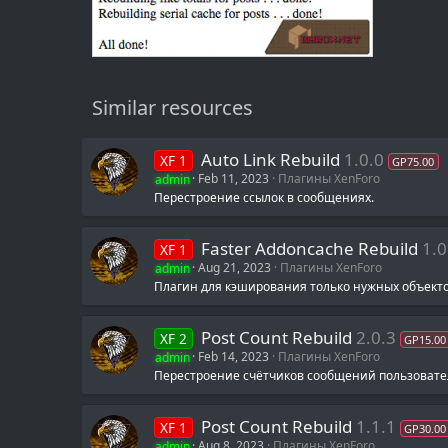
Similar resources
Auto Link Rebuild
1.0.0
XF 1
GP75.00
admin
Feb 11, 2023
Плагины XenForo
Перестроение ссылок в сообщениях.
Faster Addoncache Rebuild
1.0
XF 1
admin
Aug 21, 2023
Плагины XenForo
Плагин для кэширования только нужных объекто
Post Count Rebuild
2.0.3
XF 2
GP15.00
admin
Feb 14, 2023
Плагины XenForo
Перестроение счётчиков сообщений пользовате
Post Count Rebuild
1.1.1
XF 1
GP30.00
admin
Aug 8, 2023
Плагины XenForo