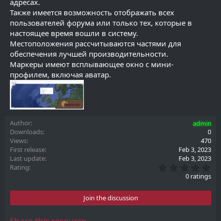
адресах.
Также имеется возможность отображать всех
пользователей форума или только тех, которые в
настоящее время вошли в систему.
Местоположения рассчитываются частями для
обеспечения лучшей производительности.
Маркеры имеют всплывающее окно с мини-
профилем, включая аватар.
Author
admin
Downloads
0
Views
470
First release
Feb 3, 2023
Last update
Feb 3, 2023
0
Rating
.
0 ratings
0
0
s
Join the discussion
t
a
r
Share this resource