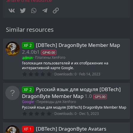
(
s
Vkontakte
Twitter
WhatsApp
Telegram
Link
)
Similar resources
[DBTech] DragonByte Member Map
XF 2
2.4.0b1
GP40.00
admin
Плагины XenForo
Геолокация пользователей и их отображение на
интерактивной карте Google.
0
Downloads
0
Feb 14, 2023
.
0
0
Русский язык для модуля [DBTech]
XF 2
s
t
DragonByte Member Map
1.0
GP5.00
a
Google
Переводы для XenForo
r
(
Русский язык для модуля [DBTech] DragonByte Member Map
s
0
Downloads
0
Dec 5, 2023
)
.
0
0
[DBTech] DragonByte Avatars
XF 1
s