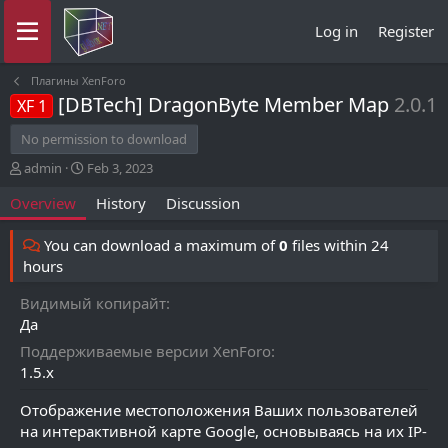
Log in
Register
Плагины XenForo
[DBTech] DragonByte Member Map
2.0.1
XF 1
No permission to download
A
C
admin
Feb 3, 2023
u
r
Overview
History
Discussion
t
e
h
a
o
t
You can download a maximum of
0
files within 24
r
i
hours
o
n
Видимый копирайт
d
Да
a
t
Поддерживаемые версии XenForo
e
1.5.x
Отображение местоположения Ваших пользователей
на интерактивной карте Google, основываясь на их IP-