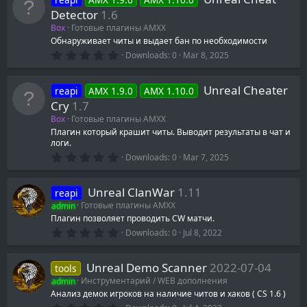
s
t
Detector
1.6
a
Box
Готовые плагины AMXX
r
(
Обнаруживает читы и выдает бан по необходимости
s
0
Downloads
0
Mar 8, 2025
)
.
0
0
Unreal Cheater
reapi
AMX 1.9.0
AMX 1.10.0
s
t
Cry
1.7
a
Box
Готовые плагины AMXX
r
(
Плагин который крашит читы. Выводит результаты в чат и
s
логи.
)
0
Downloads
0
Mar 7, 2025
.
0
0
Unreal ClanWar
1.11
reapi
s
t
admin
Готовые плагины AMXX
a
Плагин позволяет проводить CW матчи.
r
0
(
Downloads
0
Jul 8, 2022
.
s
0
)
0
Unreal Demo Scanner
2022-07-04
tools
s
t
admin
Инструментарий / WEB дополнения
a
Анализ демок игроков на наличие читов и хаков ( CS 1.6 )
r