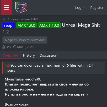
Log in
Register
Готовые плагины AMXX
Unreal Mega Shit
reapi
AMX 1.9.0
AMX 1.10.0
1.2
No permission to download
A
C
Box
Mar 8, 2025
u
r
Overview
History
Discussion
t
e
h
a
o
t
You can download a maximum of
0
files within 24
r
i
hours
o
n
МультиязычностьRU
d
Плагин позволяет выразить свое мнения об
a
плохом игроке.
t
Ну или просто немного нагадить на карте :)
e
Возможности: