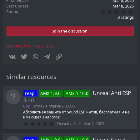
First release
Mar 8, 2025
Last update
Mar 8, 2025
0
Rating
.
0 ratings
0
0
s
Join the discussion
t
a
r
Share this resource
(
s
Vkontakte
Twitter
WhatsApp
Telegram
Link
)
Similar resources
Unreal Anti ESP
reapi
AMX 1.9.0
AMX 1.10.0
3.40
Box
Готовые плагины AMXX
Абсолютная защита от Sound ESP читов, бесплатная и не
имеющая аналогов!
0
Downloads
0
Mar 7, 2025
.
0
0
Unreal Cheat
reapi
AMX 1.9.0
AMX 1.10.0