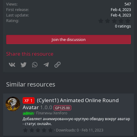
Views
547
First release
Feb 4, 2023
Last update
Feb 4, 2023
0
Rating
.
0 ratings
0
0
s
Join the discussion
t
a
r
Share this resource
(
s
Vkontakte
Twitter
WhatsApp
Telegram
Link
)
Similar resources
(Cylent1) Animated Online Round
XF 1
Avatar
1.0.0
GP125.00
admin
Плагины XenForo
Добавляет анимированную круглую обводку вокруг аватар
- статус онлайн.
0
Downloads
0
Feb 11, 2023
.