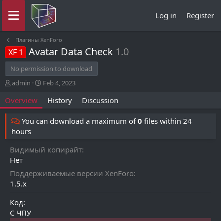
Log in
Register
Плагины XenForo
Avatar Data Check
1.0
XF 1
No permission to download
A
C
admin
Feb 4, 2023
u
r
Overview
History
Discussion
t
e
h
a
o
t
You can download a maximum of
0
files within 24
r
i
hours
o
n
Видимый копирайт
d
Нет
a
t
Поддерживаемые версии XenForo
e
1.5.x
Код:
С ЧПУ