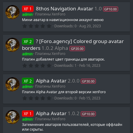
0
0
8thos Navigation Avatar
1.0
XF 1
s
GP10.00
t
admin
Плагины XenForo
a
Мини аватар в навигационном аккаунт меню
r
0
(
Downloads
0
Aug 20, 2023
.
s
0
)
0
? [Foro.agency] Colored group avatar
XF 2
s
t
borders
1.0.2 Alpha
GP20.00
a
admin
Плагины XenForo
r
(
Плагин добавляет цвет границы для аватарок.
s
0
Downloads
1
Feb 16, 2023
)
.
0
0
Alpha Avatar
2.0.0
XF 2
s
GP30.00
t
admin
Плагины XenForo
a
Плагин Alpha Avatar для второй версии xenForo
r
0
(
Downloads
0
Feb 15, 2023
.
s
0
)
0
Alpha Avatar
1.0.2
XF 1
s
GP10.00
t
admin
Плагины XenForo
a
Затемнение аватаров пользователей, которые оффлайн
r
или скрыты.
(