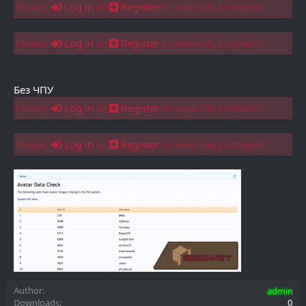
Please,
Log in
or
Register
to view URLs content!
Please,
Log in
or
Register
to view URLs content!
Без ЧПУ
Please,
Log in
or
Register
to view URLs content!
Please,
Log in
or
Register
to view URLs content!
Author
admin
Downloads
0