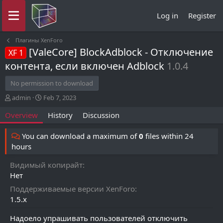
Log in
Register
Плагины XenForo
[ValeCore] BlockAdblock - Отключение
XF 1
контента, если включен Adblock
1.0.4
No permission to download
A
C
admin
Feb 7, 2023
u
r
Overview
History
Discussion
t
e
h
a
o
t
You can download a maximum of
0
files within 24
r
i
hours
o
n
Видимый копирайт
d
Нет
a
t
Поддерживаемые версии XenForo
e
1.5.x
Надоело упрашивать пользователей отключить