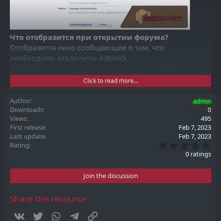
Что отобразится при открытии форума?
Отобразится окно сообщающее о том, что
необходимо отключить Adblock.
Click to read more...
Author
admin
Downloads
0
Views
495
First release
Feb 7, 2023
Last update
Feb 7, 2023
0
После закрытия окна видим часть форума, но без
Rating
.
0 ratings
контента.
0
0
s
Join the discussion
t
a
r
Share this resource
(
s
Vkontakte
Twitter
WhatsApp
Telegram
Link
)