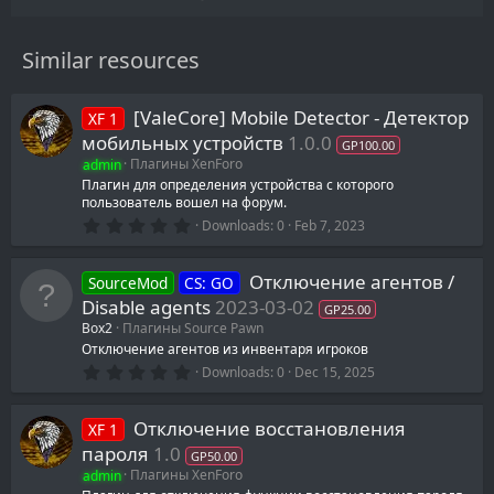
Similar resources
[ValeCore] Mobile Detector - Детектор
XF 1
мобильных устройств
1.0.0
GP100.00
admin
Плагины XenForo
Плагин для определения устройства с которого
пользователь вошел на форум.
0
Downloads
0
Feb 7, 2023
.
0
0
Отключение агентов /
SourceMod
CS: GO
s
t
Disable agents
2023-03-02
GP25.00
a
Box2
Плагины Source Pawn
r
(
Отключение агентов из инвентаря игроков
s
0
Downloads
0
Dec 15, 2025
)
.
0
0
Отключение восстановления
XF 1
s
t
пароля
1.0
GP50.00
a
admin
Плагины XenForo
r