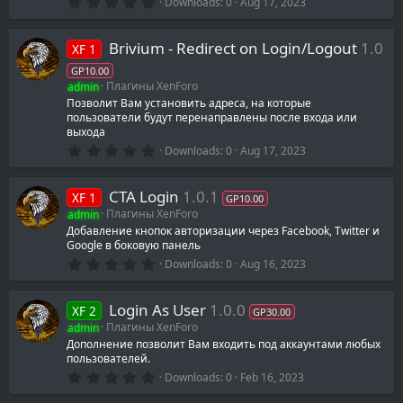
0
Downloads
0
Aug 17, 2023
.
0
0
Brivium - Redirect on Login/Logout
1.0
XF 1
s
t
GP10.00
a
admin
Плагины XenForo
r
(
Позволит Вам установить адреса, на которые
s
пользователи будут перенаправлены после входа или
)
выхода
0
Downloads
0
Aug 17, 2023
.
0
0
CTA Login
1.0.1
XF 1
s
GP10.00
t
admin
Плагины XenForo
a
Добавление кнопок авторизации через Facebook, Twitter и
r
Google в боковую панель
(
s
0
Downloads
0
Aug 16, 2023
)
.
0
0
Login As User
1.0.0
XF 2
s
GP30.00
t
admin
Плагины XenForo
a
Дополнение позволит Вам входить под аккаунтами любых
r
пользователей.
(
s
0
Downloads
0
Feb 16, 2023
)
.
0