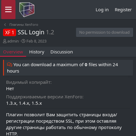
Log in
Register
Плагины XenForo
SSL Login
1.2
XF 1
No permission to download
A
C
admin
Feb 8, 2023
u
r
Overview
History
Discussion
t
e
h
a
o
t
You can download a maximum of
0
files within 24
r
i
hours
o
n
Видимый копирайт
d
Нет
a
t
Поддерживаемые версии XenForo
e
1.3.x
1.4.x
1.5.x
Плагин позволит Вам защитить страницы входа/
регистрации посредством SSL, при этом оставляя
другие страницы работать по обычному протоколу
HTTP.