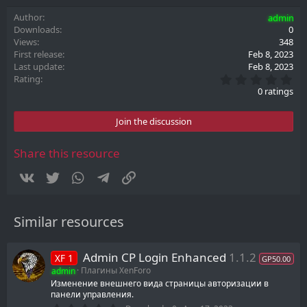
Author
admin
Downloads
0
Views
348
First release
Feb 8, 2023
Last update
Feb 8, 2023
0
Rating
.
0 ratings
0
0
s
Join the discussion
t
a
r
Share this resource
(
s
Vkontakte
Twitter
WhatsApp
Telegram
Link
)
Similar resources
Admin CP Login Enhanced
1.1.2
XF 1
GP50.00
admin
Плагины XenForo
Изменение внешнего вида страницы авторизации в
панели управления.