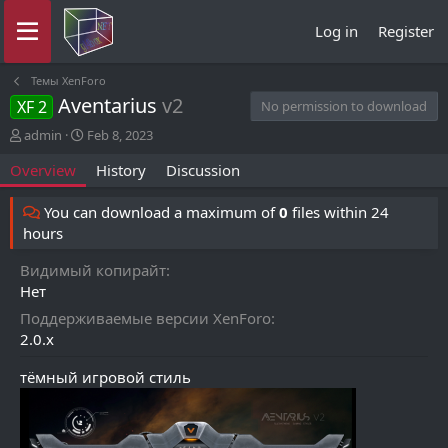
Log in
Register
Темы XenForo
Aventarius
v2
XF 2
No permission to download
A
C
admin
Feb 8, 2023
u
r
Overview
History
Discussion
t
e
h
a
o
t
You can download a maximum of
0
files within 24
r
i
hours
o
n
Видимый копирайт
d
Нет
a
t
Поддерживаемые версии XenForo
e
2.0.x
тёмный игровой стиль