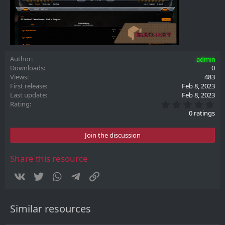
Author
admin
Downloads
0
Views
483
First release
Feb 8, 2023
Last update
Feb 8, 2023
0
Rating
.
0 ratings
0
0
s
Join the discussion
t
a
r
Share this resource
(
s
Vkontakte
Twitter
WhatsApp
Telegram
Link
)
Similar resources