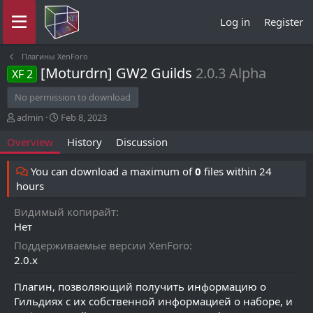
Log in
Register
Плагины XenForo
[Moturdrn] GW2 Guilds
2.0.3 Alpha
XF 2
No permission to download
A
C
admin
Feb 8, 2023
u
r
Overview
History
Discussion
t
e
h
a
o
t
You can download a maximum of
0
files within 24
r
i
hours
o
n
Видимый копирайт
d
Нет
a
t
Поддерживаемые версии XenForo
e
2.0.x
Плагин, позволяющий получить информацию о
Гильдиях с их собственной информацией о наборе, и