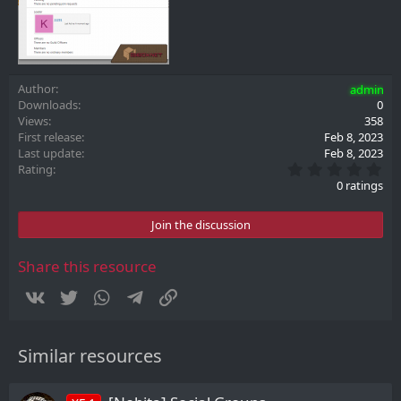
Author
admin
Downloads
0
Views
358
First release
Feb 8, 2023
Last update
Feb 8, 2023
0
Rating
.
0 ratings
0
0
s
Join the discussion
t
a
r
Share this resource
(
s
Vkontakte
Twitter
WhatsApp
Telegram
Link
)
Similar resources