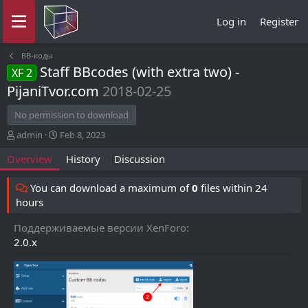
Log in
Register
BB-коды
Staff BBcodes (with extra two) -
XF 2
PijaniTvor.com
2018-02-25
No permission to download
A
C
admin
Feb 8, 2023
u
r
Overview
History
Discussion
t
e
h
a
o
t
You can download a maximum of
0
files within 24
r
i
hours
o
n
Поддерживаемые версии XenForo
d
2.0.x
a
t
e