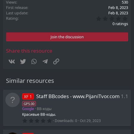
Views
530
First release
Feb 8, 2023
Last update
Feb 8, 2023
0
Rating
.
0 ratings
0
0
s
Join the discussion
t
a
r
Share this resource
(
s
Vkontakte
Twitter
WhatsApp
Telegram
Link
)
Similar resources
Staff BBcodes - www.PijaniTvor.com
1.1
XF 1
GP5.00
Google
BB-коды
Красивые BB-коды.
0
Downloads
0
Oct 29, 2023
.
0
0