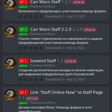
Can Warn Staff
1.2.1
XF 1
s
GP50.00
t
admin
Плагины XenForo
a
Возможность предупреждать участников команды форума.
r
0
(
Downloads
0
Aug 13, 2023
.
s
0
)
0
Can Warn Staff 2.2.0
2.2.0
XF 2
s
GP20.00
t
admin
Плагины XenForo
a
Плагин снимет ограничения на невозможность выдачи
r
предупреждений участникам команды форума.
(
s
0
Downloads
0
Feb 14, 2023
)
.
0
0
Icewind Staff
1.2
XF 1
s
GP30.00
t
admin
Плагины XenForo
a
Создание дополнительных вкладок в панели навигации,
r
для выделения определённых групп пльзователей
(
s
0
Downloads
0
Aug 13, 2023
)
.
0
0
Link "Staff Online Now" to Staff Page
XF 1
s
t
1.1
GP10.00
a
admin
Плагины XenForo
r
(
Делаем заголовок блока "Команда форума в сети"
s
кликабельным.