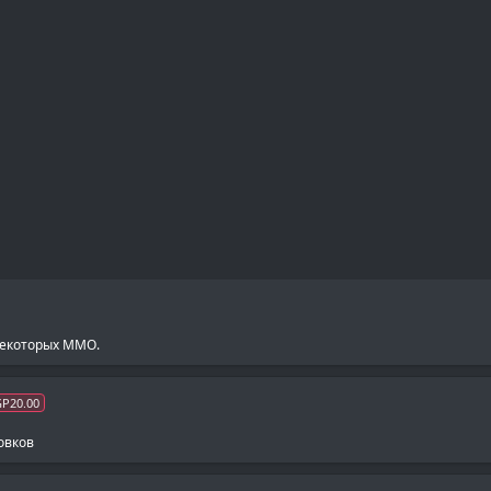
некоторых MMO.
GP20.00
овков