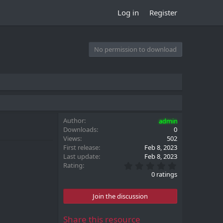
Log in
Register
No permission to download
Author
admin
Downloads
0
Views
502
First release
Feb 8, 2023
Last update
Feb 8, 2023
0
Rating
.
0 ratings
0
0
s
Join the discussion
t
a
r
Share this resource