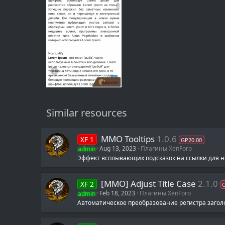
Similar resources
MMO Tooltips
1.0.6
XF 1
GP20.00
admin
Aug 13, 2023
Плагины XenForo
Эффект всплывающих подсказок на ссылки для 
[MMO] Adjust Title Case
2.1.0
XF 2
admin
Feb 18, 2023
Плагины XenForo
Автоматическое преобразование регистра загол