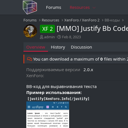
Forums
Resources
Forums
Resources
XenForo / XenForo 2
BB-коды
[MMO] Justify Bb Cod
XF 2
A
C
admin
Feb 8, 2023
u
r
Overview
History
Discussion
t
e
h
a
o
t
You can download a maximum of
0
files within
r
i
o
Поддерживаемые версии
2.0.x
n
XenForo
d
a
BB-код для выравнивания текста
t
Пример использования:
e
[justify]XenForo.Info[/justify]