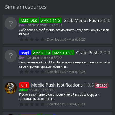
Similar resources
Grab Menu: Push
2.0.0
AMX 1.9.0
AMX 1.10.0
Box
Готовые плагины AMXX
Добавляет в граб меню возможность отдалять оружие или
игрока
0
Downloads
0
Mar 6, 2025
.
0
0
Grab: Push
2.0.0
reapi
AMX 1.9.0
AMX 1.10.0
s
t
Box
Готовые плагины AMXX
a
Дополнение к Grab Modular, позволяющее отдалять от себя
r
себе игроков, оружие, объекты...
(
s
0
Downloads
0
Mar 6, 2025
)
.
0
0
Mobile Push Notifications
1.0.5
XF 1
s
GP75.00
t
admin
Плагины XenForo
a
Постоянно привлекать посетителей на ваш форум и
r
заставлять их остаться.
(
s
0
Downloads
0
Feb 4, 2023
)
.
0
0