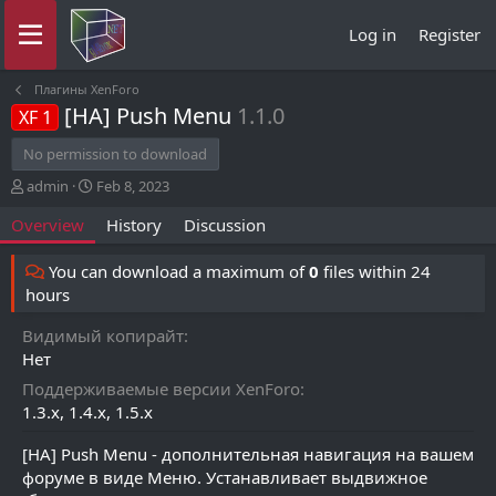
Log in
Register
Плагины XenForo
[HA] Push Menu
1.1.0
XF 1
No permission to download
A
C
admin
Feb 8, 2023
u
r
Overview
History
Discussion
t
e
h
a
o
t
You can download a maximum of
0
files within 24
r
i
hours
o
n
Видимый копирайт
d
Нет
a
t
Поддерживаемые версии XenForo
e
1.3.x
1.4.x
1.5.x
[HA] Push Menu - дополнительная навигация на вашем
форуме в виде Меню. Устанавливает выдвижное