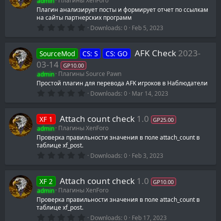
admin
Плагины XenForo
Плагин анализирует посты и формирует отчет по ссылкам
на сайты партнерских программ
0
Downloads
0
Feb 5, 2023
.
0
0
AFK Check
2023-
SourceMod
CS: S
CS: GO
s
t
03-14
GP10.00
a
admin
Плагины Source Pawn
r
(
Простой плагин для перевода AFK игроков в Наблюдатели
s
0
Downloads
0
Mar 14, 2023
)
.
0
0
Attach count check
1.0
XF 1
s
GP25.00
t
admin
Плагины XenForo
a
Проверка правильности значения в поле attach_count в
r
таблице xf_post.
(
s
0
Downloads
0
Feb 3, 2023
)
.
0
0
Attach count check
1.0
XF 2
s
GP10.00
t
admin
Плагины XenForo
a
Проверка правильности значения в поле attach_count в
r
таблице xf_post.
(
s
0
Downloads
0
Feb 17, 2023