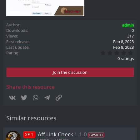
Author
admin
Downloads
0
Views
317
First release
Feb 8, 2023
Last update
Feb 8, 2023
0
Rating
.
0 ratings
0
0
s
Join the discussion
t
a
r
Share this resource
(
s
Vkontakte
Twitter
WhatsApp
Telegram
Link
)
Similar resources
Aff Link Check
1.1.0
XF 1
GP50.00