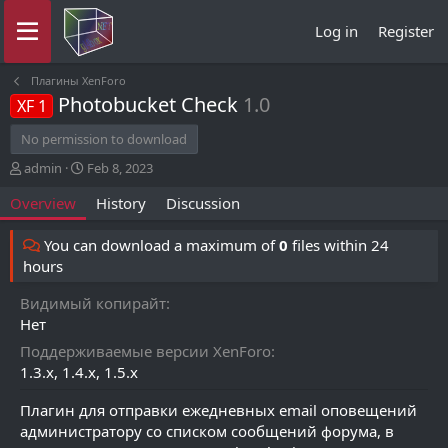
Log in
Register
Плагины XenForo
Photobucket Check
1.0
XF 1
No permission to download
A
C
admin
Feb 8, 2023
u
r
Overview
History
Discussion
t
e
h
a
o
t
You can download a maximum of
0
files within 24
r
i
hours
o
n
Видимый копирайт
d
Нет
a
t
Поддерживаемые версии XenForo
e
1.3.x
1.4.x
1.5.x
Плагин для отправки ежедневных email оповещений
администратору со списком сообщений форума, в