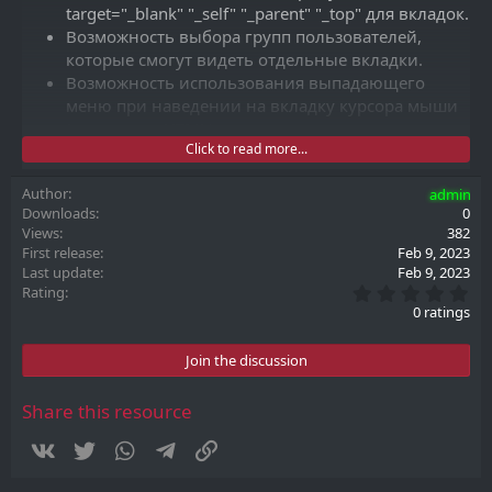
target="_blank" "_self" "_parent" "_top" для вкладок.
Возможность выбора групп пользователей,
которые смогут видеть отдельные вкладки.
Возможность использования выпадающего
меню при наведении на вкладку курсора мыши
(поддержка HTML).
Click to read more...
Возможность выбора активного статуса для
вкладок.
Author
admin
Возможность изменения порядка отображения
Downloads
0
для всех вкладок.
Views
382
Возможность выбора позиции для отображения
First release
Feb 9, 2023
вкладок (на всех страницах, в списке форумов,
Last update
Feb 9, 2023
при просмотре форума.
0
Rating
.
0 ratings
0
0
s
Join the discussion
t
a
r
Share this resource
(
s
Vkontakte
Twitter
WhatsApp
Telegram
Link
)