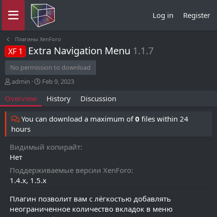
Log in
Register
Плагины XenForo
Extra Navigation Menu
1.1.7
XF 1
No permission to download
A
C
admin
Feb 9, 2023
u
r
Overview
History
Discussion
t
e
h
a
o
t
You can download a maximum of
0
files within 24
r
i
hours
o
n
Видимый копирайт
d
Нет
a
t
Поддерживаемые версии XenForo
e
1.4.x
1.5.x
Плагин позволит вам с лёгкостью добавлять
неограниченное количество вкладок в меню