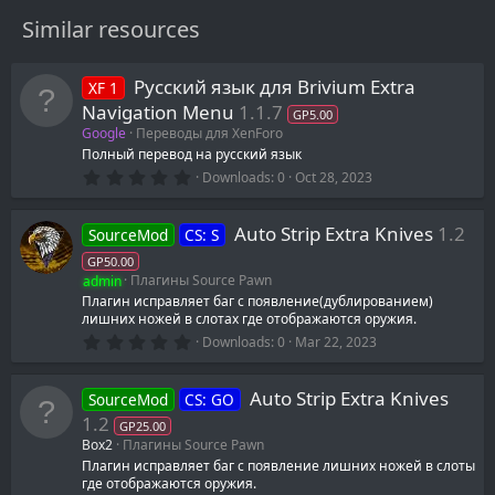
Similar resources
Русский язык для Brivium Extra
XF 1
Navigation Menu
1.1.7
GP5.00
Google
Переводы для XenForo
Полный перевод на русский язык
0
Downloads
0
Oct 28, 2023
.
0
0
Auto Strip Extra Knives
1.2
SourceMod
CS: S
s
t
GP50.00
a
admin
Плагины Source Pawn
r
(
Плагин исправляет баг с появление(дублированием)
s
лишних ножей в слотах где отображаются оружия.
)
0
Downloads
0
Mar 22, 2023
.
0
0
Auto Strip Extra Knives
SourceMod
CS: GO
s
t
1.2
GP25.00
a
Box2
Плагины Source Pawn
r
(
Плагин исправляет баг с появление лишних ножей в слоты
s
где отображаются оружия.