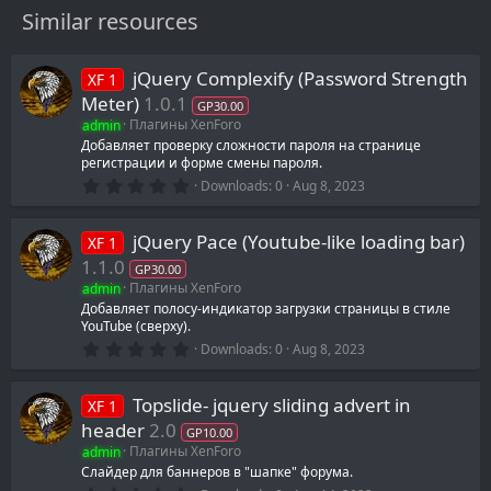
Similar resources
jQuery Complexify (Password Strength
XF 1
Meter)
1.0.1
GP30.00
admin
Плагины XenForo
Добавляет проверку сложности пароля на странице
регистрации и форме смены пароля.
0
Downloads
0
Aug 8, 2023
.
0
0
jQuery Pace (Youtube-like loading bar)
XF 1
s
t
1.1.0
GP30.00
a
admin
Плагины XenForo
r
(
Добавляет полосу-индикатор загрузки страницы в стиле
s
YouTube (сверху).
)
0
Downloads
0
Aug 8, 2023
.
0
0
Topslide- jquery sliding advert in
XF 1
s
t
header
2.0
GP10.00
a
admin
Плагины XenForo
r
(
Слайдер для баннеров в "шапке" форума.
s