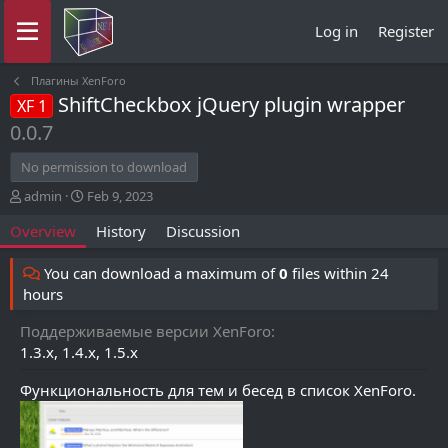
Log in
Register
Плагины XenForo
ShiftCheckbox jQuery plugin wrapper
XF 1
0.0.7
No permission to download
A
C
admin
Feb 9, 2023
u
r
Overview
History
Discussion
t
e
h
a
o
t
You can download a maximum of
0
files within 24
r
i
hours
o
n
Поддерживаемые версии XenForo
d
1.3.x
1.4.x
1.5.x
a
t
Функциональность для тем и бесед в список XenForo.
e