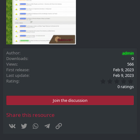
Author
admin
Downloads
0
Views
566
First release
Feb 9, 2023
Last update
Feb 9, 2023
0
Rating
.
0 ratings
0
0
s
Join the discussion
t
a
r
Share this resource
(
s
Vkontakte
Twitter
WhatsApp
Telegram
Link
)