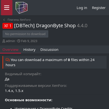
Log in
Register
Плагины XenForo
[DBTech] DragonByte Shop
4.4.0
XF 1
No permission to download
A
C
admin
Feb 9, 2023
u
r
Overview
History
Discussion
t
e
h
a
o
t
You can download a maximum of
0
files within 24
r
i
hours
o
n
Видимый копирайт
d
Да
a
t
Поддерживаемые версии XenForo
e
1.4.x
1.5.x
Основные возможности:
Интеграция с DragonByte Credits.