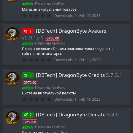
admin
Плагины XenForo
Магазин виртуальных товаров
0
Downloads
0
Feb 15, 2023
.
0
0
[DBTech] DragonByte Avatars
XF 1
s
t
v0.9.1pl1
GP50.00
a
admin
Плагины XenForo
r
(
Плагин позволит Вашим пользователям создавать
s
собственные аватары.
)
0
Downloads
0
Feb 11, 2023
.
0
0
[DBTech] DragonByte Credits
5.7.3.1
XF 2
s
t
GP70.00
a
admin
Плагины XenForo
r
(
Система виртуальной валюты.
s
0
Downloads
1
Feb 14, 2023
)
.
0
0
[DBTech] DragonByte Donate
3.4.0
XF 2
s
t
GP50.00
a
admin
Плагины XenForo
r
(
Система доната на сайта