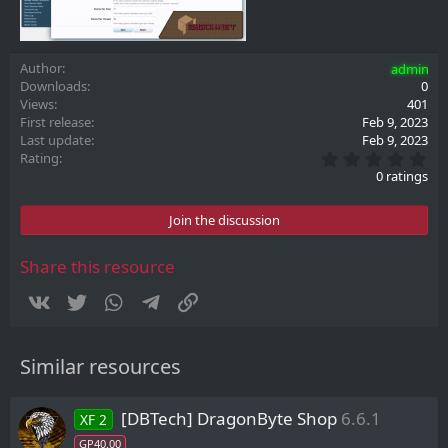
Author
admin
Downloads
0
Views
401
First release
Feb 9, 2023
Last update
Feb 9, 2023
0
Rating
.
0 ratings
0
0
s
Join the discussion
t
a
r
Share this resource
(
s
Vkontakte
Twitter
WhatsApp
Telegram
Link
)
Similar resources
[DBTech] DragonByte Shop
6.6.1
XF 2
GP40.00