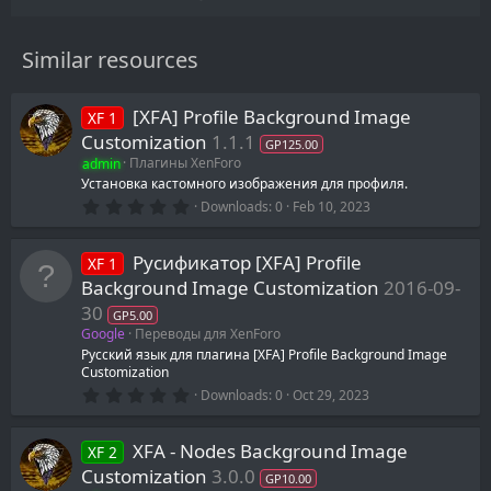
Similar resources
[XFA] Profile Background Image
XF 1
Customization
1.1.1
GP125.00
admin
Плагины XenForo
Установка кастомного изображения для профиля.
0
Downloads
0
Feb 10, 2023
.
0
0
Русификатор [XFA] Profile
XF 1
s
t
Background Image Customization
2016-09-
a
30
r
GP5.00
(
Google
Переводы для XenForo
s
Русский язык для плагина [XFA] Profile Background Image
)
Customization
0
Downloads
0
Oct 29, 2023
.
0
0
XFA - Nodes Background Image
XF 2
s
t
Customization
3.0.0
GP10.00
a