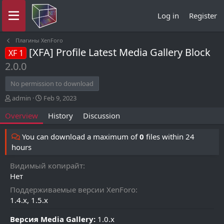
Log in
Register
Плагины XenForo
[XFA] Profile Latest Media Gallery Block
XF 1
2.0.0
No permission to download
A
C
admin
Feb 9, 2023
u
r
Overview
History
Discussion
t
e
h
a
o
t
You can download a maximum of
0
files within 24
r
i
hours
o
n
Видимый копирайт
d
Нет
a
t
Поддерживаемые версии XenForo
e
1.4.x
1.5.x
Версия Media Gallery:
1.0.x