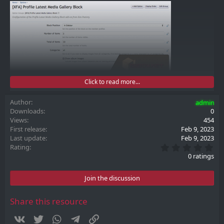
Click to read more...
Author
admin
Downloads
0
Views
454
First release
Feb 9, 2023
Last update
Feb 9, 2023
0
Rating
.
0 ratings
0
0
s
Join the discussion
t
a
r
Share this resource
(
s
Vkontakte
Twitter
WhatsApp
Telegram
Link
)