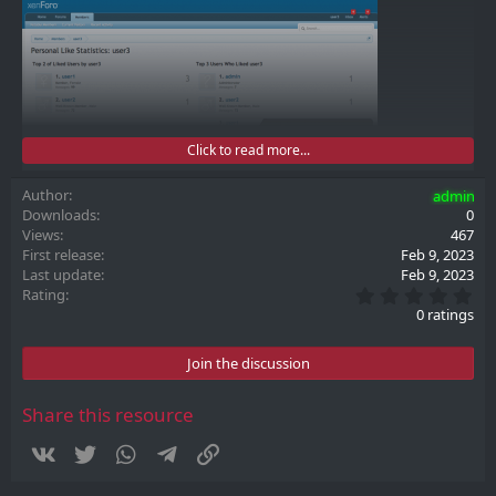
Click to read more...
Author
admin
Downloads
0
Views
467
First release
Feb 9, 2023
Last update
Feb 9, 2023
0
Rating
.
0 ratings
0
0
s
Join the discussion
t
a
r
Share this resource
(
s
Vkontakte
Twitter
WhatsApp
Telegram
Link
)