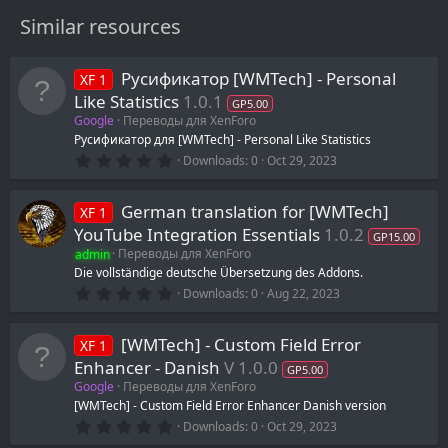
Similar resources
Русификатор [WMTech] - Personal
XF 1
Like Statistics
1.0.1
GP5.00
Google
Переводы для XenForo
Русификатор для [WMTech] - Personal Like Statistics
0
Downloads
0
Oct 29, 2023
.
0
0
German translation for [WMTech]
XF 1
s
t
YouTube Integration Essentials
1.0.2
GP15.00
a
admin
Переводы для XenForo
r
(
Die vollständige deutsche Übersetzung des Addons.
s
0
Downloads
0
Aug 22, 2023
)
.
0
0
[WMTech] - Custom Field Error
XF 1
s
t
Enhancer - Danish
V 1.0.0
GP5.00
a
Google
Переводы для XenForo
r
(
[WMTech] - Custom Field Error Enhancer Danish version
s
0
Downloads
0
Oct 29, 2023
)
.