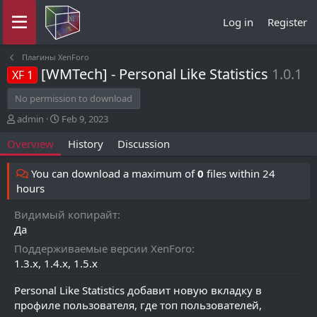
Log in
Register
Плагины XenForo
[WMTech] - Personal Like Statistics
1.0.1
XF 1
No permission to download
A
C
admin
Feb 9, 2023
u
r
Overview
History
Discussion
t
e
h
a
o
t
You can download a maximum of
0
files within 24
r
i
hours
o
n
Видимый копирайт
d
Да
a
t
Поддерживаемые версии XenForo
e
1.3.x
1.4.x
1.5.x
Personal Like Statistics добавит новую вкладку в
профиле пользователя, где топ пользователей,