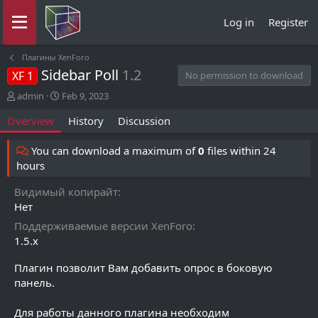
Log in
Register
Плагины XenForo
Sidebar Poll
1.2
XF 1
No permission to download
A
C
admin
Feb 9, 2023
u
r
Overview
History
Discussion
t
e
h
a
o
t
You can download a maximum of
0
files within 24
r
i
hours
o
n
Видимый копирайт
d
Нет
a
t
Поддерживаемые версии XenForo
e
1.5.x
Плагин позволит Вам добавить опрос в боковую
панель.
Для работы данного плагина необходим