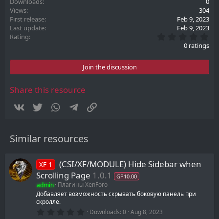
Downloads
0
Views
304
First release
Feb 9, 2023
Last update
Feb 9, 2023
0
Rating
.
0 ratings
0
0
s
Join the discussion
t
a
r
Share this resource
(
s
Vkontakte
Twitter
WhatsApp
Telegram
Link
)
Similar resources
(CSI/XF/MODULE) Hide Sidebar when
XF 1
Scrolling Page
1.0.1
GP10.00
admin
Плагины XenForo
Добавляет возможность скрывать боковую панель при
скролле.
0
Downloads
0
Aug 8, 2023
.