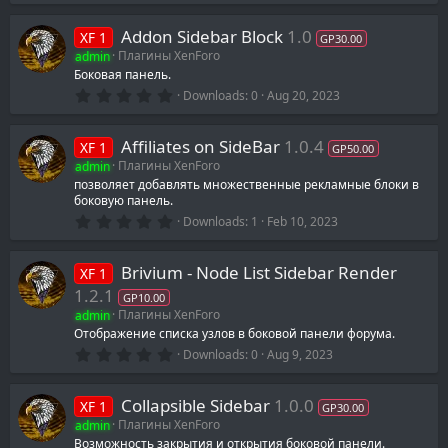
0
0
Addon Sidebar Block
1.0
XF 1
s
GP30.00
t
admin
Плагины XenForo
a
Боковая панель.
r
0
(
Downloads
0
Aug 20, 2023
.
s
0
)
0
Affiliates on SideBar
1.0.4
XF 1
s
GP50.00
t
admin
Плагины XenForo
a
позволяет добавлять множественные рекламные блоки в
r
боковую панель.
(
s
0
Downloads
1
Feb 10, 2023
)
.
0
0
Brivium - Node List Sidebar Render
XF 1
s
t
1.2.1
GP10.00
a
admin
Плагины XenForo
r
(
Отображение списка узлов в боковой панели форума.
s
0
Downloads
0
Aug 9, 2023
)
.
0
0
Collapsible Sidebar
1.0.0
XF 1
s
GP30.00
t
admin
Плагины XenForo
a
Возможность закрытия и открытия боковой панели.