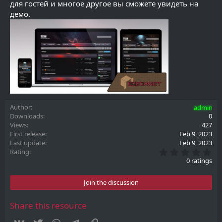
для гостей и многое другое вы сможете увидеть на
демо.
Author
admin
Downloads
0
Views
427
First release
Feb 9, 2023
Last update
Feb 9, 2023
0
Rating
.
0 ratings
0
0
s
Join the discussion
t
a
r
Share this resource
(
s