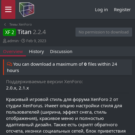
Log in
Register
Темы XenForo
Titan
2.2.4
XF 2
No permission to download
A
C
admin
Feb 9, 2023
u
r
Overview
History
Discussion
t
e
h
a
o
t
You can download a maximum of
0
files within 24
r
i
hours
o
n
Поддерживаемые версии XenForo
d
2.0.x
2.1.x
a
t
Красивый игровой стиль для форума XenForo 2 от
e
студии XenForus. Имеет опцию настройки стиля для
пользователей (ширина, эффект снега, стиль
отображения), красивое меню и полностью
адаптивный дизайн. Также есть скрипт обратного
отсчета, иконки социальных сетей, блок приветствия