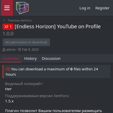
Log in
Register
Плагины XenForo
[Endless Horizon] YouTube on Profile
XF 1
1.0.0
No permission to download
A
C
admin
Feb 9, 2023
u
r
Overview
History
Discussion
t
e
h
a
o
t
You can download a maximum of
0
files within 24
r
i
hours
o
n
Видимый копирайт
d
Нет
a
t
Поддерживаемые версии XenForo
e
1.5.x
Плагин позволит Вашим пользователям размещать