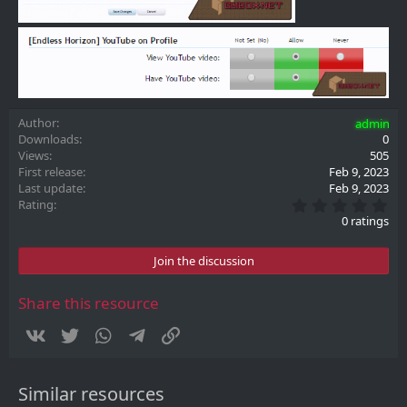
Author
admin
Downloads
0
Views
505
First release
Feb 9, 2023
Last update
Feb 9, 2023
0
Rating
.
0 ratings
0
0
s
Join the discussion
t
a
r
Share this resource
(
s
Vkontakte
Twitter
WhatsApp
Telegram
Link
)
Similar resources