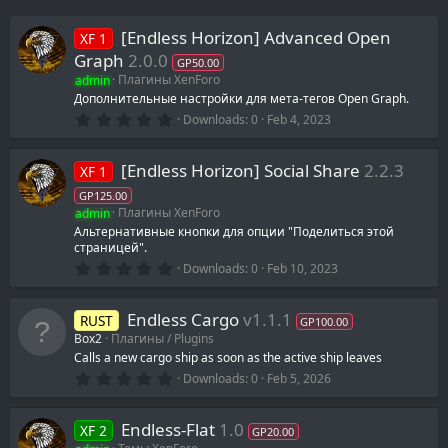
[Endless Horizon] Advanced Open
XF 1
Graph
2.0.0
GP50.00
admin
Плагины XenForo
Дополнительные настройки для мета-тегов Open Graph.
0
Downloads
0
Feb 4, 2023
.
0
0
[Endless Horizon] Social Share
2.2.3
XF 1
s
t
GP125.00
a
admin
Плагины XenForo
r
(
Альтернативные кнопки для опции "Поделиться этой
s
страницей".
)
0
Downloads
0
Feb 10, 2023
.
0
0
Endless Cargo
v1.1.1
RUST
s
GP100.00
t
Box2
Плагины / Plugins
a
Calls a new cargo ship as soon as the active ship leaves
r
0
(
Downloads
0
Feb 5, 2026
.
s
0
)
0
Endless-Flat
1.0
XF 2
s
GP20.00
t