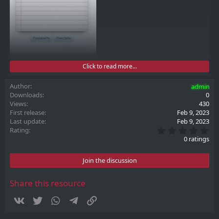
Click to read more...
Author
admin
Downloads
0
Views
430
First release
Feb 9, 2023
Last update
Feb 9, 2023
0
Rating
.
0 ratings
0
0
s
Join the discussion
t
a
r
Share this resource
(
s
Vkontakte
Twitter
WhatsApp
Telegram
Link
)