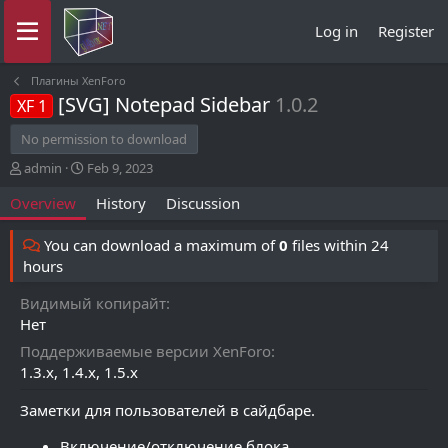
Log in
Register
Плагины XenForo
[SVG] Notepad Sidebar
1.0.2
XF 1
No permission to download
A
C
admin
Feb 9, 2023
u
r
Overview
History
Discussion
t
e
h
a
o
t
You can download a maximum of
0
files within 24
r
i
hours
o
n
Видимый копирайт
d
Нет
a
t
Поддерживаемые версии XenForo
e
1.3.x
1.4.x
1.5.x
Заметки для пользователей в сайдбаре.
Включение/отключение блока