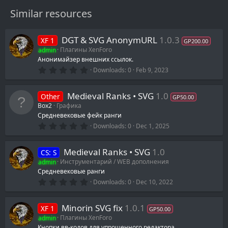
Similar resources
DGT & SVG AnonymURL
1.0.3
XF 1
GP200.00
admin
Плагины XenForo
Анонимайзер внешних ссылок.
0
Downloads
0
Feb 9, 2023
.
0
0
Medieval Ranks • SVG
1.0
Other
s
GP50.00
t
Box2
Графика
a
Средневековые фейк ранги
r
0
(
Downloads
0
Dec 1, 2025
.
s
0
)
0
Medieval Ranks • SVG
1.0
CS: S
s
t
admin
Инструментарий / WEB дополнения
a
Средневековые ранги
r
0
(
Downloads
0
Dec 10, 2022
.
s
0
)
0
Minorin SVG fix
1.0.1
XF 1
s
GP50.00
t
admin
Плагины XenForo
a
Кнопки вв-кодов для упрощенного редактора.