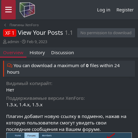
Log in
Register
Плагины XenForo
View Your Posts
1.1
XF 1
No permission to download
A
C
admin
Feb 9, 2023
u
r
Overview
History
Discussion
t
e
h
a
o
t
You can download a maximum of
0
files within 24
r
i
hours
o
n
Видимый копирайт
d
Нет
a
t
Поддерживаемые версии XenForo
e
1.3.x
1.4.x
1.5.x
Плагин добавит новую ссылку в подменю, нажав на
которую пользователи смогут увидеть свои
последние сообщения на Вашем форуме.