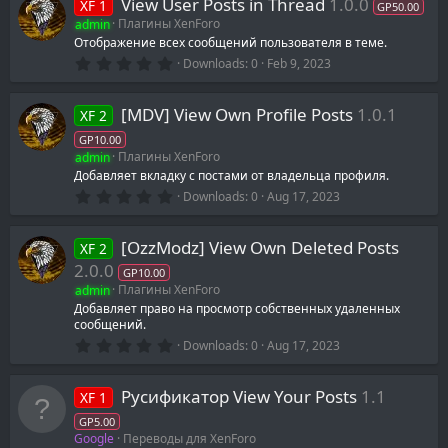
View User Posts in Thread
1.0.0
XF 1
s
GP50.00
t
admin
Плагины XenForo
a
Отображение всех сообщений пользователя в теме.
r
0
(
Downloads
0
Feb 9, 2023
.
s
0
)
0
[MDV] View Own Profile Posts
1.0.1
XF 2
s
t
GP10.00
a
admin
Плагины XenForo
r
(
Добавляет вкладку с постами от владельца профиля.
s
0
Downloads
0
Aug 17, 2023
)
.
0
0
[OzzModz] View Own Deleted Posts
XF 2
s
t
2.0.0
GP10.00
a
admin
Плагины XenForo
r
(
Добавляет право на просмотр собственных удаленных
s
сообщений.
)
0
Downloads
0
Aug 17, 2023
.
0
0
Русификатор View Your Posts
1.1
XF 1
s
t
GP5.00
a
Google
Переводы для XenForo
r