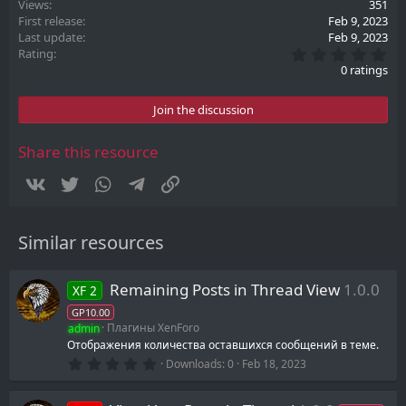
Views
351
First release
Feb 9, 2023
Last update
Feb 9, 2023
0
Rating
.
0 ratings
0
0
s
Join the discussion
t
a
r
Share this resource
(
s
Vkontakte
Twitter
WhatsApp
Telegram
Link
)
Similar resources
Remaining Posts in Thread View
1.0.0
XF 2
GP10.00
admin
Плагины XenForo
Отображения количества оставшихся сообщений в теме.
0
Downloads
0
Feb 18, 2023
.
0
0