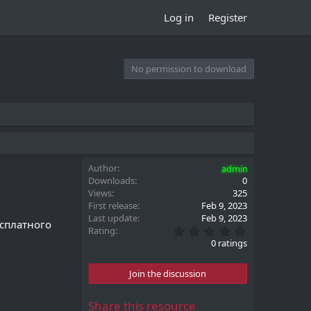
Log in
Register
No permission to download
Author
admin
Downloads
0
Views
325
First release
Feb 9, 2023
Last update
Feb 9, 2023
сплатного
0
Rating
.
0 ratings
0
0
s
Join the discussion
t
a
r
Share this resource