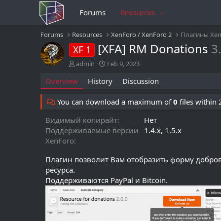
Forums
Resources
Forums
Resources
XenForo / XenForo 2
Плагины Xen
[XFA] RM Donations
3
XF 1
A
C
admin
Feb 9, 2023
u
r
Overview
History
Discussion
t
e
h
a
o
t
You can download a maximum of
0
files within
r
i
o
Видимый копирайт
Нет
n
Поддерживаемые версии
1.4.x
1.5.x
d
XenForo
a
t
Плагин позволит Вам отобразить форму добро
e
ресурса.
Поддерживаются PayPal и Bitcoin.