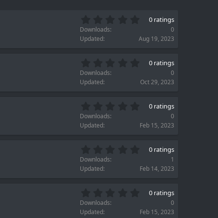
0
0 ratings
.
Downloads
0
0
Updated
Aug 19, 2023
0
s
0
t
0 ratings
.
a
Downloads
0
0
r
Updated
Oct 29, 2023
0
(
s
s
0
t
)
0 ratings
.
a
Downloads
0
0
r
Updated
Feb 15, 2023
0
(
s
s
0
t
)
0 ratings
.
a
Downloads
1
0
r
Updated
Feb 14, 2023
0
(
s
s
0
t
)
0 ratings
.
a
Downloads
0
0
r
Updated
Feb 15, 2023