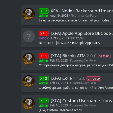
XFA - Nodes Background Image
XF 2
admin
Aug 19, 2023
Плагины XenForo
Select a background image for each of your nodes.
[XFA] Apple App Store BBCode
XF 1
Google
Oct 29, 2023
BB-коды
Вставка информации из Apple App Store.
[XFA] Bitcoin ATM
2.0.0
XF 1
GP25.00
admin
Feb 15, 2023
Плагины XenForo
Отображение дистрибьюторов, работающих с Bitc
[XFA] Core
1.12.0
XF 2
GP100.00
admin
Feb 14, 2023
Плагины XenForo
Фреймфорк для работы дополнений от Xen Facto
[XFA] Custom Username Icons
XF 2
admin
Feb 15, 2023
Плагины XenForo
[XFA] Custom Username Icons