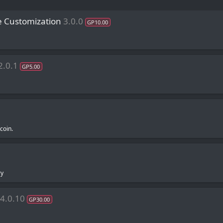
 Customization
3.0.0
GP10.00
2.0.1
GP5.00
oin.
ry
4.0.10
GP30.00