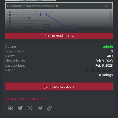
Click to read more...
Author
admin
Downloads
0
Views
409
First release
Feb 9, 2023
Last update
Feb 9, 2023
0
Rating
.
0 ratings
0
0
s
Join the discussion
t
a
r
Share this resource
(
s
Vkontakte
Twitter
WhatsApp
Telegram
Link
)