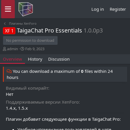
Log in
Register
Плагины XenForo
TaigaChat Pro Essentials
1.0.0p3
XF 1
No permission to download
A
C
admin
Feb 9, 2023
u
r
Overview
History
Discussion
t
e
h
a
o
t
You can download a maximum of
0
files within 24
r
i
hours
o
n
Видимый копирайт
d
Нет
a
t
Поддерживаемые версии XenForo
e
1.4.x
1.5.x
Плагин добавит следующие функции в TaigaChat Pro:
Удобное упоминание пользователей в чате