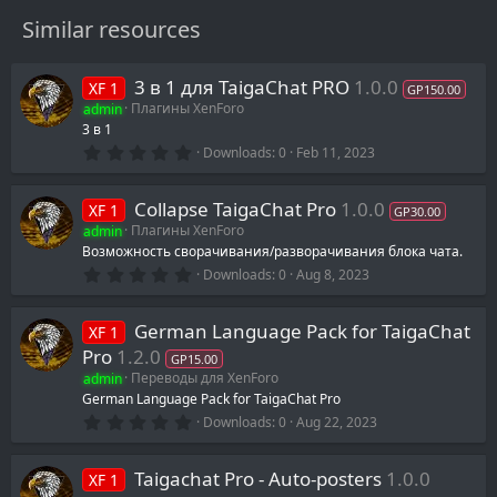
Similar resources
3 в 1 для TaigaChat PRO
1.0.0
XF 1
GP150.00
admin
Плагины XenForo
3 в 1
0
Downloads
0
Feb 11, 2023
.
0
0
Collapse TaigaChat Pro
1.0.0
XF 1
s
GP30.00
t
admin
Плагины XenForo
a
Возможность сворачивания/разворачивания блока чата.
r
0
(
Downloads
0
Aug 8, 2023
.
s
0
)
0
German Language Pack for TaigaChat
XF 1
s
t
Pro
1.2.0
GP15.00
a
admin
Переводы для XenForo
r
(
German Language Pack for TaigaChat Pro
s
0
Downloads
0
Aug 22, 2023
)
.
0
0
Taigachat Pro - Auto-posters
1.0.0
XF 1
s