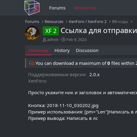
Forums
Resources
Forums
Resources
XenForo / XenForo 2
BB-коды
Ссылка для отправки
XF 2
A
C
admin
Feb 9, 2023
u
r
Overview
History
Discussion
t
e
h
a
o
t
You can download a maximum of
0
files within
r
i
o
Поддерживаемые версии
2.0.x
n
XenForo
d
a
Просто укажите ник и заголовок и автоматичес
t
e
Кнопка: 2018-11-10_030202.jpg
Пример использования: [pm="Len"]Написать в л
Пример вывода: Написать в лс