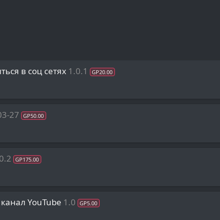
ться в соц сетях
1.0.1
GP20.00
03-27
GP50.00
0.2
GP175.00
а канал YouTube
1.0
GP5.00