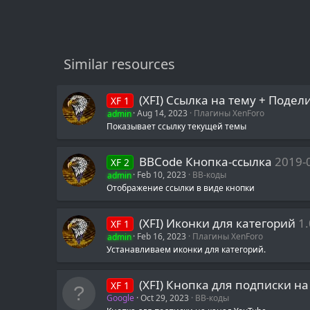
Similar resources
(XFI) Ссылка на тему + Подели
XF 1
admin
Aug 14, 2023
Плагины XenForo
Показывает ссылку текущей темы
BBCode Кнопка-ссылка
2019-
XF 2
admin
Feb 10, 2023
BB-коды
Отображение ссылки в виде кнопки
(XFI) Иконки для категорий
1.
XF 1
admin
Feb 16, 2023
Плагины XenForo
Устанавливаем иконки для категорий.
(XFI) Кнопка для подписки н
XF 1
Google
Oct 29, 2023
BB-коды