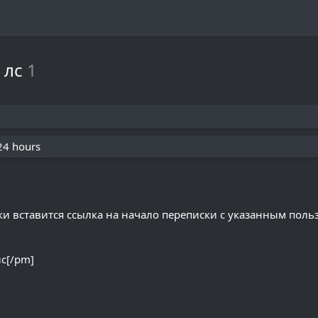
 лс
1
 24 hours
ки вставится ссылка на начало переписки с указанным поль
с[/pm]