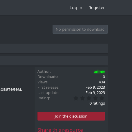
Log in
Register
No permission to download
Author
admin
Downloads
0
Views
404
First release
Feb 9, 2023
зователем.
Last update
Feb 9, 2023
0
Rating
.
0 ratings
0
0
s
Join the discussion
t
a
r
Share this resource