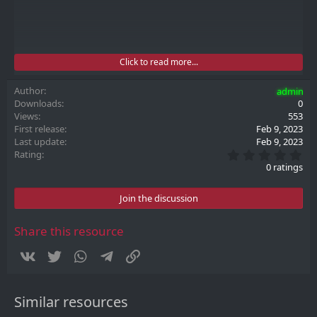
Click to read more...
Author
admin
Downloads
0
Views
553
First release
Feb 9, 2023
Last update
Feb 9, 2023
0
Rating
.
0 ratings
0
0
Games
s
Join the discussion
t
https://archive.org/embed/msdos_Pac-Man_1983
a
r
Share this resource
(
s
Vkontakte
Twitter
WhatsApp
Telegram
Link
)
Similar resources