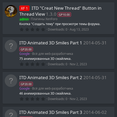
ITD "Creat New Thread" Button in
XF 1
Thread View
1.3.0
GP10.00
admin
Плагины XenForo
Кнопка "Создать тему" при просмотре темы форума.
0
Downloads
0
Aug 13, 2023
.
0
0
ITD Animated 3D Smiles Part 1
2014-05-31
s
t
GP20.00
a
Google
Всё для web-разработчика
r
(
75 анимированных 3D смайлика.
s
0
Downloads
0
Nov 2, 2023
)
.
0
0
ITD Animated 3D Smiles Part 2
2014-05-31
s
t
GP20.00
a
Google
Всё для web-разработчика
r
(
46 анимированных 3D смайлика.
s
0
Downloads
0
Nov 2, 2023
)
.
0
0
ITD Animated 3D Smiles Part 3
2014-06-02
s
t