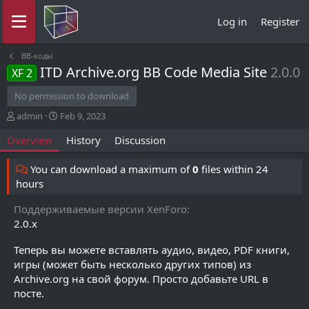
Log in
Register
BB-коды
ITD Archive.org BB Code Media Site
2.0.0
XF 2
No permission to download
A
C
admin
Feb 9, 2023
u
r
Overview
History
Discussion
t
e
h
a
o
t
You can download a maximum of
0
files within 24
r
i
hours
o
n
Поддерживаемые версии XenForo
d
2.0.x
a
t
Теперь вы можете вставлять аудио, видео, PDF книги,
e
игры (может быть несколько других типов) из
Archive.org на свой форум. Просто добавьте URL в
посте.