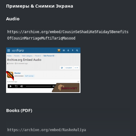
Примеры & Снимки Экрана
Audio
https://archive.org/embed/CousinSeShadiKe5Faiday5Benefits
OfCousinMarriageMuftiTariqMasood
Books (PDF)
https://archive.org/embed/RaskeAuliya