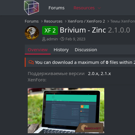
Forums
Resources
Forums
Resources
XenForo / XenForo 2
Темы XenFor
Brivium - Zinc
2.1.0.0
XF 2
A
C
admin
Feb 9, 2023
u
r
Overview
History
Discussion
t
e
h
a
o
t
You can download a maximum of
0
files within
r
i
o
Поддерживаемые версии
2.0.x
2.1.x
n
XenForo
d
a
t
e