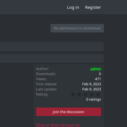
Log in
Register
No permission to download
Author
admin
Downloads
0
Views
471
First release
Feb 9, 2023
Last update
Feb 9, 2023
0
Rating
.
0 ratings
0
0
s
Join the discussion
t
a
r
Share this resource