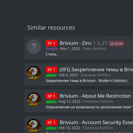
Similar resources
Brivium - Zinc
1.5.21
XF 1
GP20.00
Google
Nov 1, 2023
Темы XenForo
Стиль.
(XFI) Закрепление темы в Brivi
XF 1
admin
Feb 9, 2023
Плагины XenForo
Закрепление темы в Brivium - Modern Statistics
Brivium - About Me Restriction
XF 1
admin
Aug 12, 2023
Плагины XenForo
Ограничения на возможность заполнения поля "
Brivium - Account Security Esse
XF 1
admin
Feb 10, 2023
Плагины XenForo