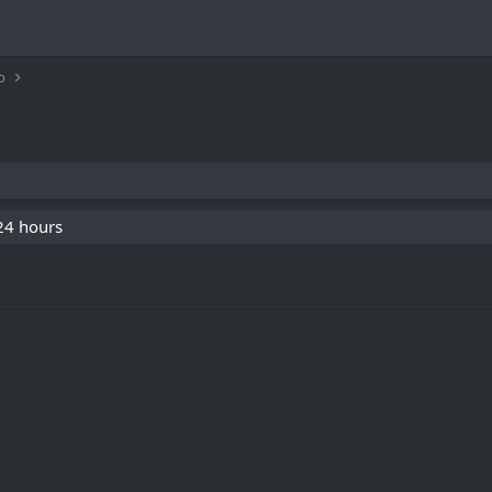
o
 24 hours