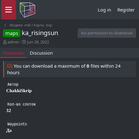
Log in
Register
Модели .mdl / Карты .bsp
ka_risingsun
maps
No permission to download
A
C
admin
Jun 28, 2022
u
r
Overview
Discussion
t
e
h
a
o
t
You can download a maximum of
0
files within 24
r
i
hours
o
n
Автор
d
ChakkiSkrip
a
t
e
Кол-во слотов
32
Waypoints
Да