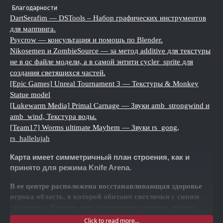
Благодарности
DartSerafim — DSTools – Набор графических инструментов
для маппинга.
Psycrow — консультация и помощь по Blender.
Nikosemen и ZombieSource — за метод additive для текстуры
не в qc файле модели, а в самой энтити cycler_sprite для
создания светящихся частей.
[Epic Games] Unreal Tournament 3 — Текстуры & Monkey
Statue model
[Lukewarm Media] Primal Carnage — Звуки amb_strongwind и
amb_wind, Текстура воды.
[Team17] Worms ultimate Mayhem — Звуки rs_gong,
rs_hallelujah
Карта имеет симметричный план строения, как и
принято для режима Knife Arena.
В ее центре расположена восстанавливающая здоровье
игрока область, в которой обитают светлячки с синим
свечением. Помимо восстановления здоровья, игроку
представится возможность попасть на верх центральной
Click to read more...