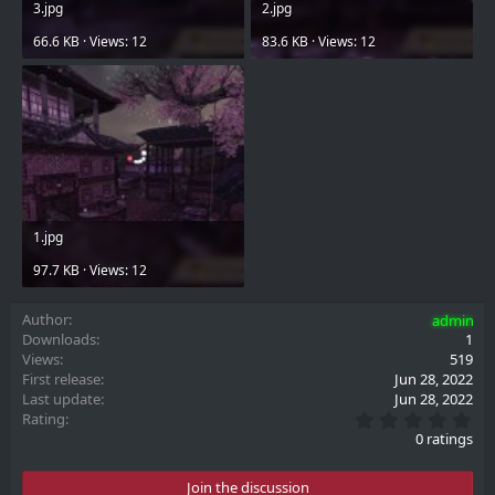
3.jpg
2.jpg
66.6 KB · Views: 12
83.6 KB · Views: 12
1.jpg
97.7 KB · Views: 12
Author
admin
Downloads
1
Views
519
First release
Jun 28, 2022
Last update
Jun 28, 2022
0
Rating
.
0 ratings
0
0
s
Join the discussion