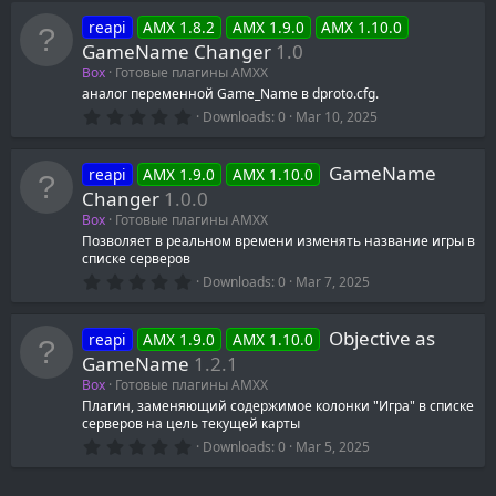
reapi
AMX 1.8.2
AMX 1.9.0
AMX 1.10.0
GameName Changer
1.0
Box
Готовые плагины AMXX
аналог переменной Game_Name в dproto.cfg.
0
Downloads
0
Mar 10, 2025
.
0
0
GameName
reapi
AMX 1.9.0
AMX 1.10.0
s
t
Changer
1.0.0
a
Box
Готовые плагины AMXX
r
(
Позволяет в реальном времени изменять название игры в
s
списке серверов
)
0
Downloads
0
Mar 7, 2025
.
0
0
Objective as
reapi
AMX 1.9.0
AMX 1.10.0
s
t
GameName
1.2.1
a
Box
Готовые плагины AMXX
r
(
Плагин, заменяющий содержимое колонки "Игра" в списке
s
серверов на цель текущей карты
)
0
Downloads
0
Mar 5, 2025
.
0
0