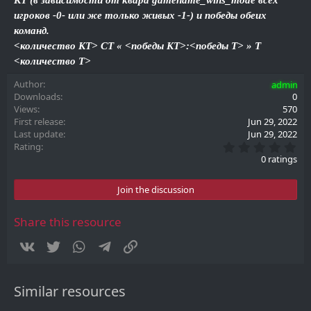
КТ (в зависимости от квара gamename_wins_mode всех
игроков -0- или же только живых -1-) и победы обеих
команд.
<количество КТ> CT « <победы КТ>:<победы Т> » T
<количество Т>
Author
admin
Downloads
0
Views
570
First release
Jun 29, 2022
Last update
Jun 29, 2022
0
Rating
.
0 ratings
0
0
s
Join the discussion
t
a
r
Share this resource
(
s
Vkontakte
Twitter
WhatsApp
Telegram
Link
)
Similar resources