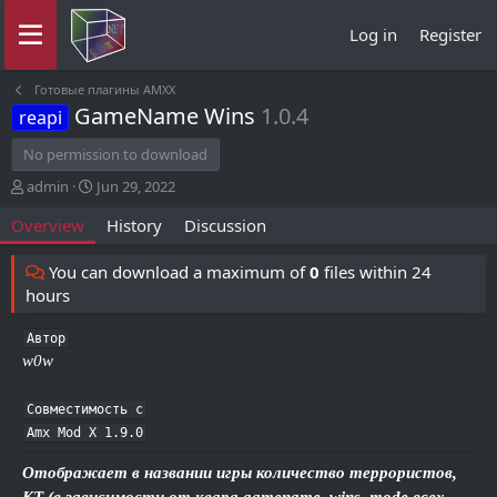
Log in
Register
Готовые плагины AMXX
GameName Wins
1.0.4
reapi
No permission to download
A
C
admin
Jun 29, 2022
u
r
Overview
History
Discussion
t
e
h
a
o
t
You can download a maximum of
0
files within 24
r
i
hours
o
n
Автор
d
w0w
a
t
e
Совместимость с

Amx Mod X 1.9.0
Отображает в названии игры количество террористов,