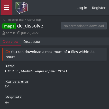
Log in
Register
Модели .mdl / Карты .bsp
de_dissolve
maps
No permission to download
A
C
admin
Jun 29, 2022
u
r
Overview
Discussion
t
e
h
a
o
t
You can download a maximum of
0
files within 24
r
i
hours
o
n
Автор
d
UM3L3C, Модификация карты: REVO
a
t
e
Кол-во слотов
34
Waypoints
Да