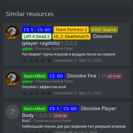
Similar resources
CS: S
CS: GO
Team Fortress 2
DOD: Source
Dissolve
Left 4 Dead 2
HL 2: Deathmatch
(player ragdolls)
1.0.0.2
admin
Плагины Source Pawn
Растворяет трупы игроков в воздухе после их смерти
0
Downloads
0
Mar 12, 2023
.
0
0
Dissolve Fire
1.0
SourceMod
CS: GO
s
GP10.00
t
admin
Плагины Source Pawn
a
Dissolve с эффектом огня
r
0
(
Downloads
0
Mar 12, 2023
.
s
0
)
0
Dissolve Player
SourceMod
CS: S
CS: GO
s
t
Body
1.0.0.3
GP50.00
a
Box2
Плагины Source Pawn
r
(
Небольшой плагин для растворения тел умерших игроков
s
0
Downloads
0
Jan 3, 2026