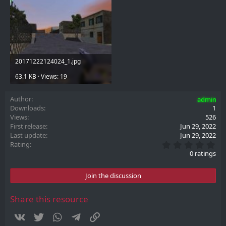
20171222124024_1.jpg
63.1 KB · Views: 19
Author
admin
Downloads
1
Views
526
First release
Jun 29, 2022
Last update
Jun 29, 2022
0
Rating
.
0 ratings
0
0
s
Join the discussion
t
a
r
Share this resource
(
s
Vkontakte
Twitter
WhatsApp
Telegram
Link
)