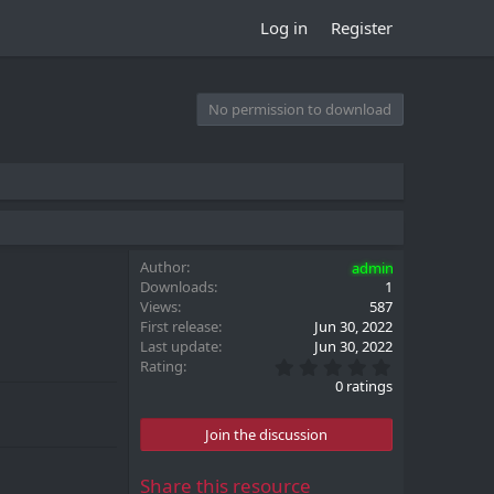
Log in
Register
No permission to download
Author
admin
Downloads
1
Views
587
First release
Jun 30, 2022
Last update
Jun 30, 2022
0
Rating
.
0 ratings
0
0
s
Join the discussion
t
a
r
Share this resource