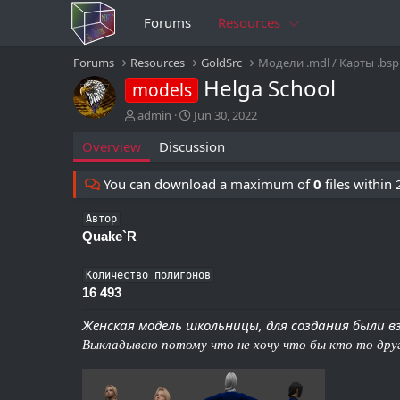
Forums
Resources
Forums
Resources
GoldSrc
Модели .mdl / Карты .bsp
Helga School
models
A
C
admin
Jun 30, 2022
u
r
Overview
Discussion
t
e
h
a
o
t
You can download a maximum of
0
files within
r
i
o
Автор
n
Quake`R
d
a
t
Количество полигонов
e
16 493
Женская модель школьницы, для создания были взя
Выкладываю потому что не хочу что бы кто то дру