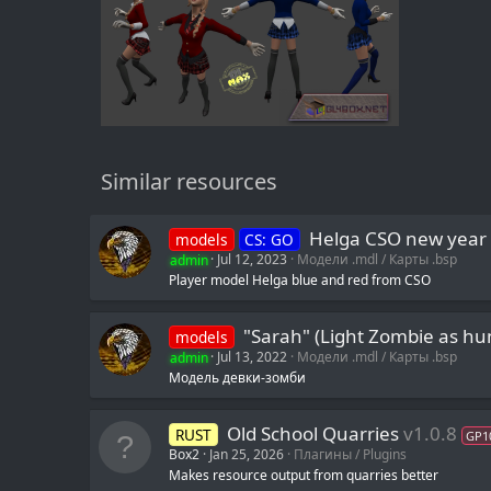
Similar resources
Helga CSO new year
models
CS: GO
admin
Jul 12, 2023
Модели .mdl / Карты .bsp
Player model Helga blue and red from CSO
"Sarah" (Light Zombie as hu
models
admin
Jul 13, 2022
Модели .mdl / Карты .bsp
Модель девки-зомби
Old School Quarries
v1.0.8
RUST
GP1
Box2
Jan 25, 2026
Плагины / Plugins
Makes resource output from quarries better