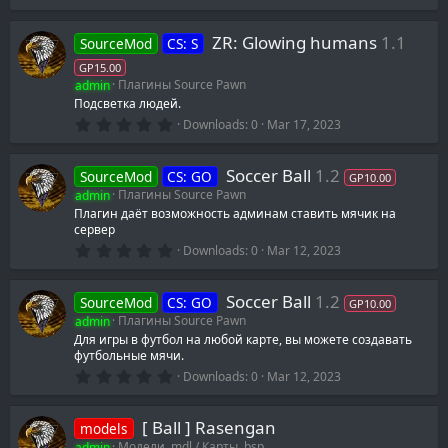
.
0
0
ZR: Glowing humans
1.1
SourceMod
CS: S
s
t
GP15.00
a
admin
Плагины Source Pawn
r
(
Подсветка людей.
s
0
Downloads
0
Mar 17, 2023
)
.
0
0
Soccer Ball
1.2
SourceMod
CS: GO
s
GP10.00
t
admin
Плагины Source Pawn
a
Плагин даёт возможность админам ставить мячик на
r
сервер
(
s
0
Downloads
0
Mar 12, 2023
)
.
0
0
Soccer Ball
1.2
SourceMod
CS: GO
s
GP10.00
t
admin
Плагины Source Pawn
a
Для игры в футбол на любой карте, вы можете создавать
r
футбольные мячи.
(
s
0
Downloads
0
Mar 12, 2023
)
.
0
0
[ Ball ] Rasengan
models
s
t
admin
Модели .mdl / Карты .bsp