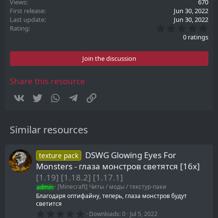
Views
670
First release
Jun 30, 2022
Last update
Jun 30, 2022
0
Rating
.
0 ratings
0
0
s
Join the discussion
t
a
r
Share this resource
(
s
Vkontakte
Twitter
WhatsApp
Telegram
Link
)
Similar resources
DSWG Glowing Eyes For
texture pack
Monsters - глаза монстров светятся [16x]
[1.19] [1.18.2] [1.17.1]
admin
[Minecraft] Читы / моды / текстур-паки
Благодаря оптифайну, теперь, глаза монстров будут
светится
0
Downloads
0
Jul 5, 2022