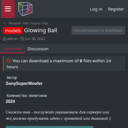
Log in
Register
Модели .mdl / Карты .bsp
Glowing Ball
models
No permission to download
A
C
admin
Jun 30, 2022
u
r
Overview
Discussion
t
e
h
a
o
t
You can download a maximum of
0
files within 24
r
i
hours
o
n
Автор
d
SonySuperWoofer
a
t
e
Количество полигонов
2024
Скажем так - послужит украшением для сервера или
же,можно придумать идею с гранатой или дымовой )