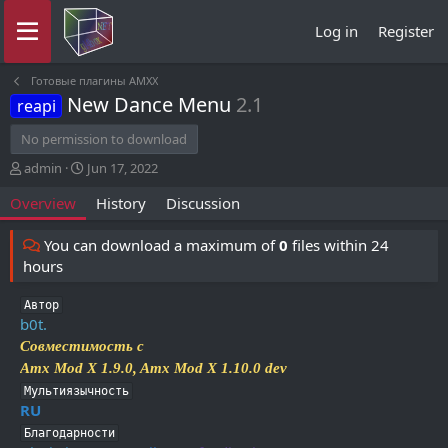
Log in
Register
Готовые плагины AMXX
New Dance Menu
2.1
reapi
No permission to download
A
C
admin
Jun 17, 2022
u
r
Overview
History
Discussion
t
e
h
a
o
t
You can download a maximum of
0
files within 24
r
i
hours
o
n
Автор
d
b0t.
a
Совместимость с
t
e
Amx Mod X 1.9.0, Amx Mod X 1.10.0 dev
Мультиязычность
RU
Благодарности