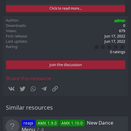
все файлы с настройками, чтобы создались новые!
Click to read more...
Иначе могут быть проблемы в работе!
Команды
Author
admin
--
dance
Открыть меню
Downloads
0
Views
679
First release
Jun 17, 2022
Last update
Jun 17, 2022
0
Rating
.
0 ratings
0
0
s
Join the discussion
t
a
r
Share this resource
(
s
Vkontakte
Twitter
WhatsApp
Telegram
Link
)
Similar resources
New Dance
reapi
AMX 1.9.0
AMX 1.10.0
Menu
2.4