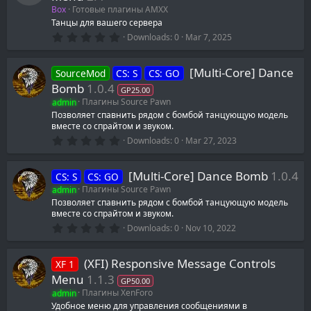
Box
Готовые плагины AMXX
Танцы для вашего сервера
0
Downloads
0
Mar 7, 2025
.
0
0
[Multi-Core] Dance
SourceMod
CS: S
CS: GO
s
t
Bomb
1.0.4
GP25.00
a
admin
Плагины Source Pawn
r
(
Позволяет спавнить рядом с бомбой танцующую модель
s
вместе со спрайтом и звуком.
)
0
Downloads
0
Mar 27, 2023
.
0
0
[Multi-Core] Dance Bomb
1.0.4
CS: S
CS: GO
s
t
admin
Плагины Source Pawn
a
Позволяет спавнить рядом с бомбой танцующую модель
r
вместе со спрайтом и звуком.
(
s
0
Downloads
0
Nov 10, 2022
)
.
0
0
(XFI) Responsive Message Controls
XF 1
s
t
Menu
1.1.3
GP50.00
a
admin
Плагины XenForo
r
(
Удобное меню для управления сообщениями в