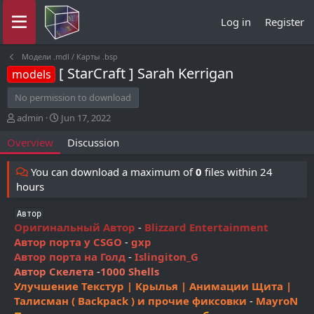
Log in
Register
Модели .mdl / Карты .bsp
[ StarCraft ] Sarah Kerrigan
models
No permission to download
A
C
admin
Jun 17, 2022
u
r
Overview
Discussion
t
e
h
a
o
t
You can download a maximum of
0
files within 24
r
i
hours
o
n
Автор
d
Оригинальный Автор
-
Blizzard Entertainment
a
Автор порта у CSGO
-
gxp
t
Автор порта на Голд
e
-
Islingiton_G
Автор Скелета
-
1000 Shells
Улучшение Текстур | Крылья | Анимации Щита |
Талисман ( Backpack ) и прочие фиксовки
-
MayroN