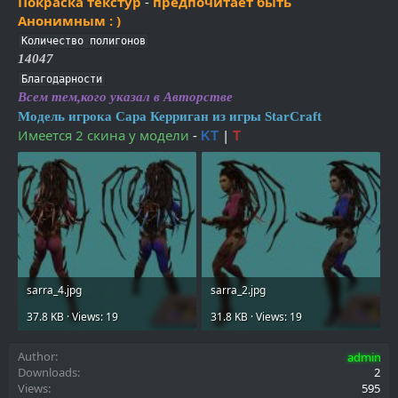
Покраска текстур
-
предпочитает быть
Анонимным : )
Количество полигонов
14047
Благодарности
Всем тем,кого указал в Авторстве
Модель игрока Сара Керриган из игры StarCraft
Имеется 2 скина у модели
-
|
KT
T
sarra_4.jpg
sarra_2.jpg
37.8 KB · Views: 19
31.8 KB · Views: 19
Author
admin
Downloads
2
Views
595