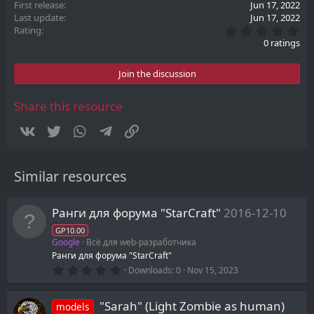
First release
Jun 17, 2022
Last update
Jun 17, 2022
0
Rating
.
0 ratings
0
0
s
Join the discussion
t
a
r
Share this resource
(
s
Vkontakte
Twitter
WhatsApp
Telegram
Link
)
Similar resources
Ранги для форума "StarCraft"
2016-12-10
GP10.00
Google
Всё для web-разработчика
Ранги для форума "StarCraft"
0
Downloads
0
Nov 15, 2023
.
0
0
"Sarah" (Light Zombie as human)
models
s