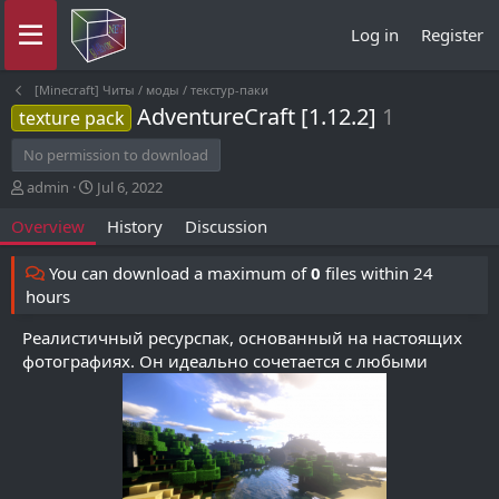
Log in
Register
[Minecraft] Читы / моды / текстур-паки
AdventureCraft [1.12.2]
1
texture pack
No permission to download
A
C
admin
Jul 6, 2022
u
r
Overview
History
Discussion
t
e
h
a
o
t
You can download a maximum of
0
files within 24
r
i
hours
o
n
Реалистичный ресурспак, основанный на настоящих
d
фотографиях. Он идеально сочетается с любыми
a
t
e