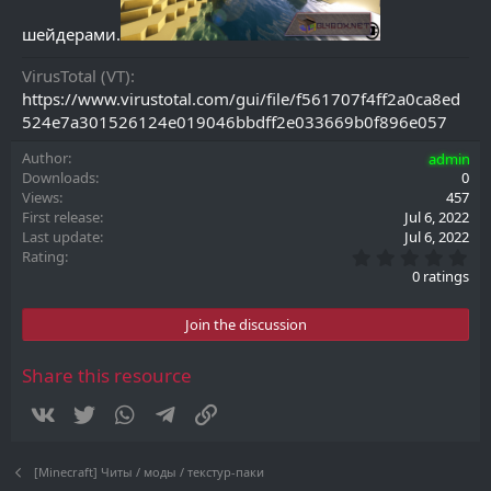
шейдерами.
VirusTotal (VT)
https://www.virustotal.com/gui/file/f561707f4ff2a0ca8ed
524e7a301526124e019046bbdff2e033669b0f896e057
Author
admin
Downloads
0
Views
457
First release
Jul 6, 2022
Last update
Jul 6, 2022
0
Rating
.
0 ratings
0
0
s
Join the discussion
t
a
r
Share this resource
(
s
Vkontakte
Twitter
WhatsApp
Telegram
Link
)
[Minecraft] Читы / моды / текстур-паки