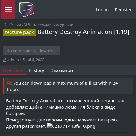
Log in
Register
[Minecraft] Читы / моды / текстур-паки
Battery Destroy Animation [1.19]
texture pack
1
No permission to download
A
C
admin
Jul 6, 2022
u
r
Overview
History
Discussion
t
e
h
a
o
t
You can download a maximum of
0
files within 24
r
i
hours
o
n
Battery Destroy Animation - это маленький ресурс-пак
d
добавляющий анимацию ломания блока в виде
a
батареи.
t
Присутствует две версии: одна заряжает батарею,
e
другая разряжает.