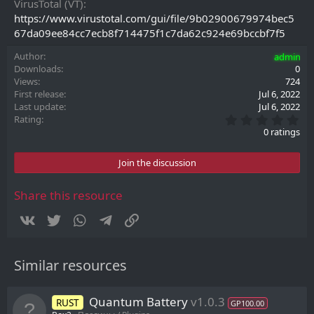
VirusTotal (VT)
https://www.virustotal.com/gui/file/9b02900679974bec5
67da09ee84cc7ecb8f714475f1c7da62c924e69bccbf7f5
Author
admin
Downloads
0
Views
724
First release
Jul 6, 2022
Last update
Jul 6, 2022
0
Rating
.
0 ratings
0
0
s
Join the discussion
t
a
r
Share this resource
(
s
Vkontakte
Twitter
WhatsApp
Telegram
Link
)
Similar resources
Quantum Battery
v1.0.3
RUST
GP100.00