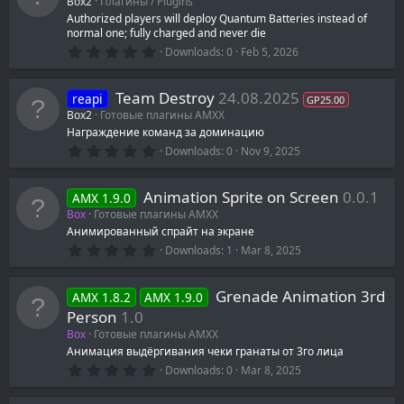
Box2
Плагины / Plugins
Authorized players will deploy Quantum Batteries instead of
normal one; fully charged and never die
0
Downloads
0
Feb 5, 2026
.
0
0
Team Destroy
24.08.2025
reapi
s
GP25.00
t
Box2
Готовые плагины AMXX
a
Награждение команд за доминацию
r
0
(
Downloads
0
Nov 9, 2025
.
s
0
)
0
Animation Sprite on Screen
0.0.1
AMX 1.9.0
s
t
Box
Готовые плагины AMXX
a
Анимированный спрайт на экране
r
0
(
Downloads
1
Mar 8, 2025
.
s
0
)
0
Grenade Animation 3rd
AMX 1.8.2
AMX 1.9.0
s
t
Person
1.0
a
Box
Готовые плагины AMXX
r
(
Анимация выдёргивания чеки гранаты от 3го лица
s
0
Downloads
0
Mar 8, 2025
)
.
0