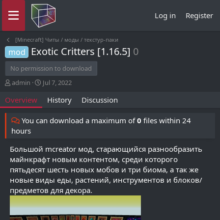
Log in
Register
[Minecraft] Читы / моды / текстур-паки
Exotic Critters [1.16.5]
0
mod
No permission to download
A
C
admin
Jul 7, 2022
u
r
Overview
History
Discussion
t
e
h
a
o
t
You can download a maximum of
0
files within 24
r
i
hours
o
n
Большой mcreator мод, старающийся разнообразить
d
майнкрафт новым контентом, среди которого
a
пятьдесят шесть новых мобов и три биома, а так же
t
новые виды еды, растений, инструментов и блоков/
e
предметов для декора.