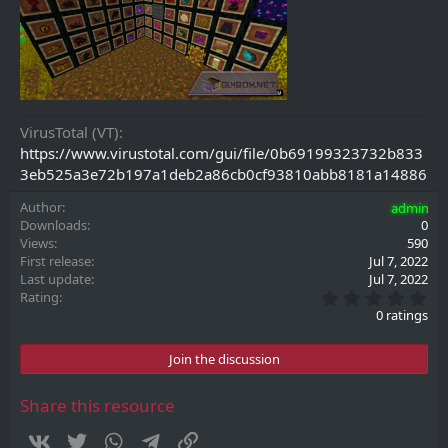
VirusTotal (VT)
https://www.virustotal.com/gui/file/0b69199323732b833
3eb525a3e72b197a1deb2a86cb0cf93810abb8181a14886
Author
admin
Downloads
0
Views
590
First release
Jul 7, 2022
Last update
Jul 7, 2022
0
Rating
.
0 ratings
0
0
s
Join the discussion
t
a
r
Share this resource
(
s
Vkontakte
Twitter
WhatsApp
Telegram
Link
)