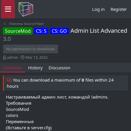
Log in
Register
Плагины Source Pawn
Admin List Advanced
SourceMod
CS: S
CS: GO
3.0
No permission to download
A
C
admin
Mar 13, 2023
u
r
Overview
History
Discussion
t
e
h
a
o
t
You can download a maximum of
0
files within 24
r
i
hours
o
n
Настраиваемый админ лист, командой !admins.
d
Требования
a
SourceMod
t
colors
e
Переменные
(Вставьте в server.cfg)