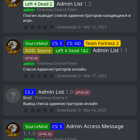
t
Admin List
1.2
Left 4 Dead 2
a
admin
Плагины Source Pawn
r
(
Плагин выводит список администраторов находящихся в
s
игре.
)
0
Downloads
0
Mar 12, 2023
.
0
0
SourceMod
CS: S
CS: GO
Team Fortress 2
s
t
Admin List
1.1
DOD: Source
Left 4 Dead 1&2
a
r
GP50.00
(
admin
Плагины Source Pawn
s
Список Администраторов онлайн.
)
0
Downloads
0
Mar 17, 2023
.
0
0
Admin List
1.0
CS 2
s
GP50.00
t
Box2
Плагины Source 2
a
Вывод списка администраторов онлайн
r
0
(
Downloads
0
Nov 14, 2025
.
s
0
)
0
Admin Access Message
SourceMod
CS: S
s
t
1.1.0
GP45.00
a
admin
Плагины Source Pawn