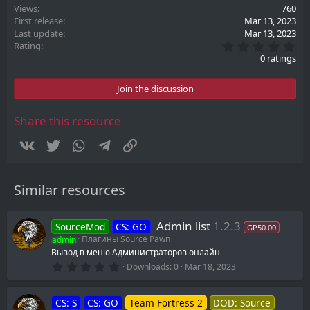
Views
760
First release
Mar 13, 2023
Last update
Mar 13, 2023
0
Rating
.
0 ratings
0
0
s
Join the discussion
t
a
r
Share this resource
(
s
Vkontakte
Twitter
WhatsApp
Telegram
Link
)
Similar resources
Admin list
1.2.3
SourceMod
CS: GO
GP50.00
admin
Плагины Source Pawn
Вывод в меню Администраторов онлайн
0
Downloads
0
Mar 18, 2023
.
0
0
CS: S
CS: GO
Team Fortress 2
DOD: Source
s