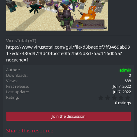
VirusTotal (VT)
https://www.virustotal.com/gui/file/d3baedbf7ff3469ab99
17edc7430d37f3d40fbccfe0f52fa05d8d75ac116d05a?
nocache=1
Author
admin
Downloads
0
Views
688
First release
Jul 7, 2022
Last update
Jul 7, 2022
0
Rating
.
0 ratings
0
0
s
Join the discussion
t
a
r
Share this resource
(