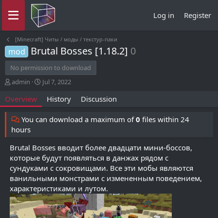
Log in
Register
[Minecraft] Читы / моды / текстур-паки
Brutal Bosses [1.18.2]
0
mod
No permission to download
A
C
admin
Jul 7, 2022
u
r
Overview
History
Discussion
t
e
h
a
o
t
You can download a maximum of
0
files within 24
r
i
hours
o
n
Brutal Bosses вводит более двадцати мини-боссов,
d
которые будут появляться в данжах рядом с
a
сундуками с сокровищами. Все эти мобы являются
t
ванильными монстрами с измененным поведением,
e
характеристиками и лутом.